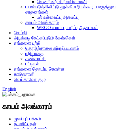
வெனரினரி சிரிங்கிள் ஊசி
பயன்படுத்திவிட்டு தூக்கி எறியக்கூடிய மருத்துவ
சாதனங்கள்
பல் உள்வைப்பு அமைப்பு
காயம் அலங்காரம்
WEGO காய பராமரிப்பு ஆடைகள்
செய்தி
அடிக்கடி கேட்கப்படும் கேள்விகள்
எங்களை பற்றி
தொழிற்சாலை சுற்றுப்பயணம்
மரியாதை
கண்காட்சி
பட்டியல்
எங்களை தொடர்பு கொள்ள
காணொளி
வெய்காவோ குழு
English
காயம் அலங்காரம்
முகப்புப் பக்கம்
தயாரிப்புகள்