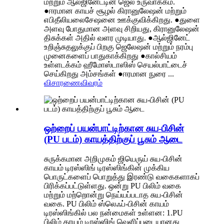
மற்றும் ஆல்ஜினேட்டின் ஜெல் உருவாக்கம்.
●ஈரமான காயச் சூழல் கிரானுலேஷன் மற்றும்
எபிதீலியலைசேஷனை ஊக்குவிக்கிறது. ●துளை
அளவு போதுமான அளவு சிறியது, கிரானுலேஷன்
திசுக்கள் அதில் வளர முடியாது. ●ஆல்ஜினேட்
உறிஞ்சுதலுக்குப் பிறகு ஜெலேஷன் மற்றும் நரம்பு
முனைகளைப் பாதுகாக்கிறது ●கால்சியம்
உள்ளடக்கம் ஹீமோஸ்டாஸிஸ் செயல்பாட்டைச்
செய்கிறது அம்சங்கள் ●ஈரமான நுரை ...
விசாரணை
விவரம்
ஒற்றைப் பயன்பாட்டிற்கான சுய-பிசின்
(PU படம்) காயத்திற்குப் பூசும் ஆடை
சுருக்கமான அறிமுகம் ஜியெருய் சுய-பிசின்
காயம் டிரஸ்ஸிங் டிரஸ்ஸிங்கின் முக்கிய
பொருட்களைப் பொறுத்து இரண்டு வகைகளாகப்
பிரிக்கப்பட்டுள்ளது. ஒன்று PU பிலிம் வகை
மற்றும் மற்றொன்று நெய்யப்படாத சுய-பிசின்
வகை. PU பிலிம் ஸ்லெஃப்-பிசின் காயம்
டிரஸ்ஸிங்கில் பல நன்மைகள் உள்ளன: 1.PU
பிலிம் காயம் டிரஸ்ஸிங் வெளிப்படையானது