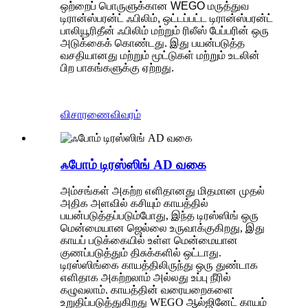
ஒற்றைப் பொருளுக்கான WEGO மருத்துவ
டிரான்ஸ்பரன்ட் ஃபிலிம், ஒட்டப்பட்ட டிரான்ஸ்பரன்ட்
பாலியூரிதீன் ஃபிலிம் மற்றும் ரிலீஸ் பேப்பரின் ஒரு
அடுக்கைக் கொண்டது. இது பயன்படுத்த
வசதியானது மற்றும் மூட்டுகள் மற்றும் உடலின்
பிற பாகங்களுக்கு ஏற்றது.
விசாரணை
விவரம்
ஃபோம் டிரஸ்ஸிங் AD வகை
அம்சங்கள் அகற்ற எளிதானது மிதமான முதல்
அதிக அளவில் கசியும் காயத்தில்
பயன்படுத்தப்படும்போது, ​​இந்த டிரஸ்ஸிங் ஒரு
மென்மையான ஜெல்லை உருவாக்குகிறது, இது
காயப் படுக்கையில் உள்ள மென்மையான
குணப்படுத்தும் திசுக்களில் ஒட்டாது.
டிரஸ்ஸிங்கை காயத்திலிருந்து ஒரு துண்டாக
எளிதாக அகற்றலாம் அல்லது உப்பு நீரில்
கழுவலாம். காயத்தின் வரையறைகளை
உறுதிப்படுத்துகிறது WEGO ஆல்ஜினேட் காயம்