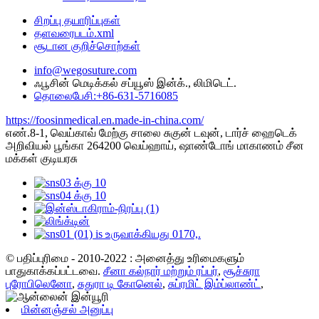
சிறப்பு தயாரிப்புகள்
தளவரைபடம்.xml
சூடான குறிச்சொற்கள்
info@wegosuture.com
ஃபூசின் மெடிக்கல் சப்யூஸ் இன்க்., லிமிடெட்.
தொலைபேசி:+86-631-5716085
https://foosinmedical.en.made-in-china.com/
எண்.8-1, வெய்காவ் மேற்கு சாலை சுகுன் டவுன், டார்ச் ஹைடெக்
அறிவியல் பூங்கா 264200 வெய்ஹாய், ஷாண்டோங் மாகாணம் சீன
மக்கள் குடியரசு
© பதிப்புரிமை - 2010-2022 : அனைத்து உரிமைகளும்
பாதுகாக்கப்பட்டவை.
சீனா கல்நார் மற்றும் ரப்பர்
,
சூச்சுரா
புரோபிலெனோ
,
சுதுரா டி கோனெல்
,
சுப்ரமிட் இம்ப்லாண்ட்
,
மின்னஞ்சல் அனுப்பு