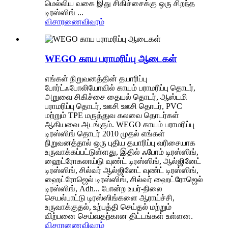
மெல்லிய வகை இது சிகிச்சைக்கு ஒரு சிறந்த
டிரஸ்ஸிங் ...
விசாரணை
விவரம்
WEGO காய பராமரிப்பு ஆடைகள்
எங்கள் நிறுவனத்தின் தயாரிப்பு
போர்ட்ஃபோலியோவில் காயம் பராமரிப்பு தொடர்,
அறுவை சிகிச்சை தையல் தொடர், ஆஸ்டமி
பராமரிப்பு தொடர், ஊசி ஊசி தொடர், PVC
மற்றும் TPE மருத்துவ கலவை தொடர்கள்
ஆகியவை அடங்கும். WEGO காயம் பராமரிப்பு
டிரஸ்ஸிங் தொடர் 2010 முதல் எங்கள்
நிறுவனத்தால் ஒரு புதிய தயாரிப்பு வரிசையாக
உருவாக்கப்பட்டுள்ளது, இதில் ஃபோம் டிரஸ்ஸிங்,
ஹைட்ரோகலாய்டு வுண்ட் டிரஸ்ஸிங், ஆல்ஜினேட்
டிரஸ்ஸிங், சில்வர் ஆல்ஜினேட் வுண்ட் டிரஸ்ஸிங்,
ஹைட்ரோஜெல் டிரஸ்ஸிங், சில்வர் ஹைட்ரோஜெல்
டிரஸ்ஸிங், Adh... போன்ற உயர்-நிலை
செயல்பாட்டு டிரஸ்ஸிங்களை ஆராய்ச்சி,
உருவாக்குதல், உற்பத்தி செய்தல் மற்றும்
விற்பனை செய்வதற்கான திட்டங்கள் உள்ளன.
விசாரணை
விவரம்