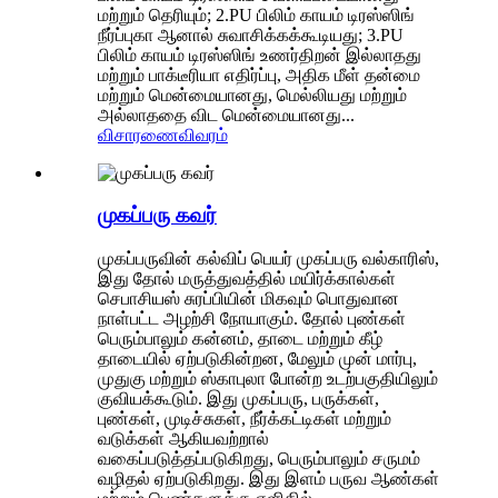
மற்றும் தெரியும்; 2.PU பிலிம் காயம் டிரஸ்ஸிங்
நீர்ப்புகா ஆனால் சுவாசிக்கக்கூடியது; 3.PU
பிலிம் காயம் டிரஸ்ஸிங் உணர்திறன் இல்லாதது
மற்றும் பாக்டீரியா எதிர்ப்பு, அதிக மீள் தன்மை
மற்றும் மென்மையானது, மெல்லியது மற்றும்
அல்லாததை விட மென்மையானது...
விசாரணை
விவரம்
முகப்பரு கவர்
முகப்பருவின் கல்விப் பெயர் முகப்பரு வல்காரிஸ்,
இது தோல் மருத்துவத்தில் மயிர்க்கால்கள்
செபாசியஸ் சுரப்பியின் மிகவும் பொதுவான
நாள்பட்ட அழற்சி நோயாகும். தோல் புண்கள்
பெரும்பாலும் கன்னம், தாடை மற்றும் கீழ்
தாடையில் ஏற்படுகின்றன, மேலும் முன் மார்பு,
முதுகு மற்றும் ஸ்காபுலா போன்ற உடற்பகுதியிலும்
குவியக்கூடும். இது முகப்பரு, பருக்கள்,
புண்கள், முடிச்சுகள், நீர்க்கட்டிகள் மற்றும்
வடுக்கள் ஆகியவற்றால்
வகைப்படுத்தப்படுகிறது, பெரும்பாலும் சருமம்
வழிதல் ஏற்படுகிறது. இது இளம் பருவ ஆண்கள்