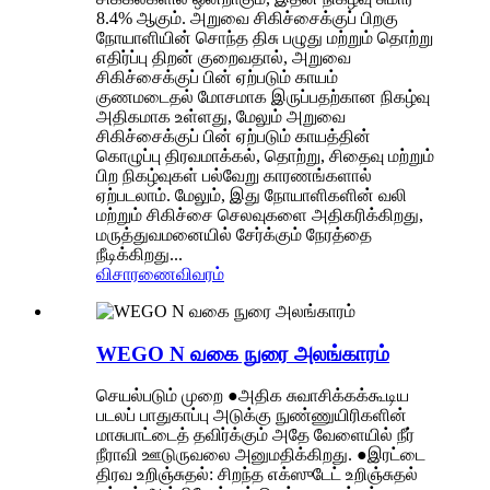
8.4% ஆகும். அறுவை சிகிச்சைக்குப் பிறகு
நோயாளியின் சொந்த திசு பழுது மற்றும் தொற்று
எதிர்ப்பு திறன் குறைவதால், அறுவை
சிகிச்சைக்குப் பின் ஏற்படும் காயம்
குணமடைதல் மோசமாக இருப்பதற்கான நிகழ்வு
அதிகமாக உள்ளது, மேலும் அறுவை
சிகிச்சைக்குப் பின் ஏற்படும் காயத்தின்
கொழுப்பு திரவமாக்கல், தொற்று, சிதைவு மற்றும்
பிற நிகழ்வுகள் பல்வேறு காரணங்களால்
ஏற்படலாம். மேலும், இது நோயாளிகளின் வலி
மற்றும் சிகிச்சை செலவுகளை அதிகரிக்கிறது,
மருத்துவமனையில் சேர்க்கும் நேரத்தை
நீடிக்கிறது...
விசாரணை
விவரம்
WEGO N வகை நுரை அலங்காரம்
செயல்படும் முறை ●அதிக சுவாசிக்கக்கூடிய
படலப் பாதுகாப்பு அடுக்கு நுண்ணுயிரிகளின்
மாசுபாட்டைத் தவிர்க்கும் அதே வேளையில் நீர்
நீராவி ஊடுருவலை அனுமதிக்கிறது. ●இரட்டை
திரவ உறிஞ்சுதல்: சிறந்த எக்ஸுடேட் உறிஞ்சுதல்