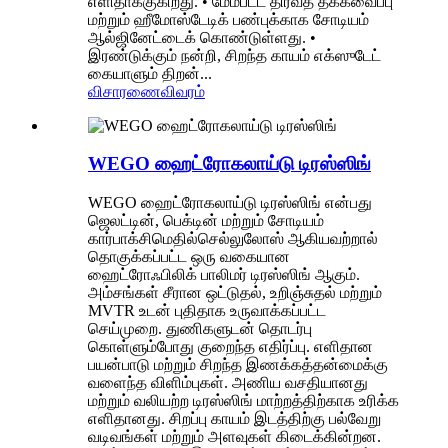
எளிதாக்குகிறது. • மேம்பட்ட திரவத் தக்கவைப்பு
மற்றும் ஹீமோஸ்டேடிக் பண்புக்காக சோடியம்
ஆல்ஜினேட்டைக் கொண்டுள்ளது. •
இரண்டுக்கும் நன்றி, சிறந்த காயம் எக்ஸுடேட்
கையாளும் திறன்...
விசாரணை
விவரம்
WEGO ஹைட்ரோகலாய்டு டிரஸ்ஸிங்
WEGO ஹைட்ரோகலாய்டு டிரஸ்ஸிங் என்பது
ஜெலட்டின், பெக்டின் மற்றும் சோடியம்
கார்பாக்சிமெதில்செல்லுலோஸ் ஆகியவற்றால்
தொகுக்கப்பட்ட ஒரு வகையான
ஹைட்ரோஃபிலிக் பாலிமர் டிரஸ்ஸிங் ஆகும்.
அம்சங்கள் சீரான ஒட்டுதல், உறிஞ்சுதல் மற்றும்
MVTR உடன் புதிதாக உருவாக்கப்பட்ட
செய்முறை. துணிகளுடன் தொடர்பு
கொள்ளும்போது குறைந்த எதிர்ப்பு. எளிதான
பயன்பாடு மற்றும் சிறந்த இணக்கத்தன்மைக்கு
வளைந்த விளிம்புகள். அணிய வசதியானது
மற்றும் வலியற்ற டிரஸ்ஸிங் மாற்றத்திற்காக உரிக்க
எளிதானது. சிறப்பு காயம் இடத்திற்கு பல்வேறு
வடிவங்கள் மற்றும் அளவுகள் கிடைக்கின்றன.