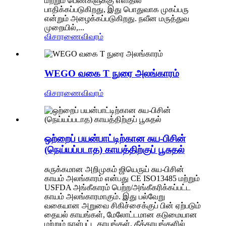
மற்றும் பெண்களுக்கு எளிதில்
பாதிக்கப்படுகிறது, இது பொதுவாக முகப்பரு
என்றும் அழைக்கப்படுகிறது. நவீன மருத்துவ
முறையில்,...
விசாரணை
விவரம்
WEGO வகை T நுரை அலங்காரம்
விசாரணை
விவரம்
ஒற்றைப் பயன்பாட்டிற்கான சுய-பிசின்
(நெய்யப்படாத) காயத்திற்குப் பூசுதல்
சுருக்கமான அறிமுகம் ஜியெருய் சுய-பிசின்
காயம் அலங்காரம் என்பது CE ISO13485 மற்றும்
USFDA அங்கீகாரம் பெற்ற/அங்கீகரிக்கப்பட்ட
காயம் அலங்காரமாகும். இது பல்வேறு
வகையான அறுவை சிகிச்சைக்குப் பின் ஏற்படும்
தையல் காயங்கள், மேலோட்டமான கடுமையான
மற்றும் நாள்பட்ட காயங்கள், தீக்காயங்களில்