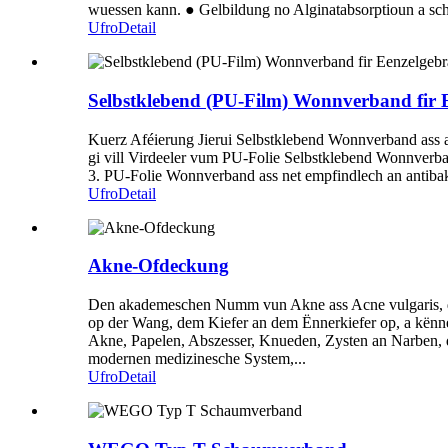
wuessen kann. ● Gelbildung no Alginatabsorptioun a sc
Ufro
Detail
Selbstklebend (PU-Film) Wonnverband fir 
Kuerz Aféierung Jierui Selbstklebend Wonnverband ass 
gi vill Virdeeler vum PU-Folie Selbstklebend Wonnverba
3. PU-Folie Wonnverband ass net empfindlech an antibakte
Ufro
Detail
Akne-Ofdeckung
Den akademeschen Numm vun Akne ass Acne vulgaris, déi
op der Wang, dem Kiefer an dem Ënnerkiefer op, a kënne
Akne, Papelen, Abszesser, Knueden, Zysten an Narben, d
modernen medizinesche System,...
Ufro
Detail