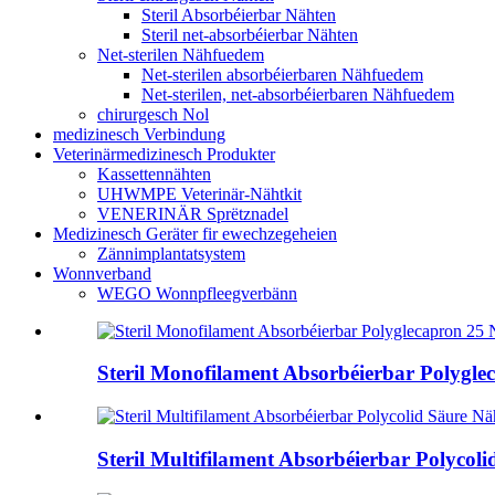
Steril Absorbéierbar Nähten
Steril net-absorbéierbar Nähten
Net-sterilen Nähfuedem
Net-sterilen absorbéierbaren Nähfuedem
Net-sterilen, net-absorbéierbaren Nähfuedem
chirurgesch Nol
medizinesch Verbindung
Veterinärmedizinesch Produkter
Kassettennähten
UHWMPE Veterinär-Nähtkit
VENERINÄR Sprëtznadel
Medizinesch Geräter fir ewechzegeheien
Zännimplantatsystem
Wonnverband
WEGO Wonnpfleegverbänn
Steril Monofilament Absorbéierbar Poly
Steril Multifilament Absorbéierbar Polyc