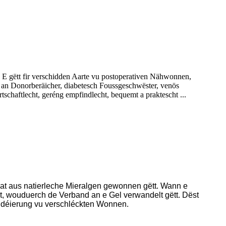
 gëtt fir verschidden Aarte vu postoperativen Nähwonnen,
n Donorberäicher, diabetesch Foussgeschwëster, venös
schaftlecht, geréng empfindlecht, bequemt a praktescht ...
at aus natierleche Mieralgen gewonnen gëtt. Wann e
, wouduerch de Verband an e Gel verwandelt gëtt. Dëst
bridéierung vu verschléckten Wonnen.