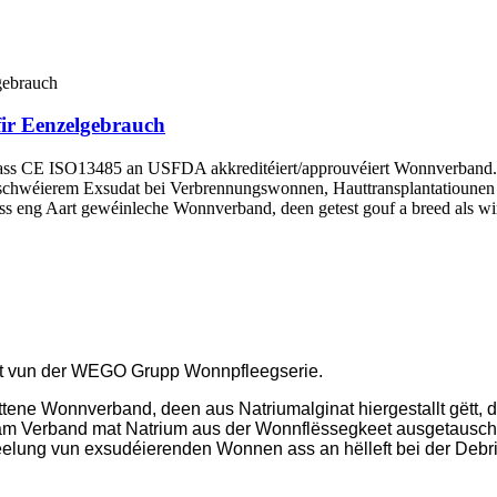
ir Eenzelgebrauch
ass CE ISO13485 an USFDA akkreditéiert/approuvéiert Wonnverband. E
chwéierem Exsudat bei Verbrennungswonnen, Hauttransplantatiounen a
s eng Aart gewéinleche Wonnverband, deen getest gouf a breed als wirt
t vun der WEGO Grupp Wonnpfleegserie.
ne Wonnverband, deen aus Natriumalginat hiergestallt gëtt, d
 am Verband mat Natrium aus der Wonnflëssegkeet ausgetauscht
d'Heelung vun exsudéierenden Wonnen ass an hëlleft bei der De