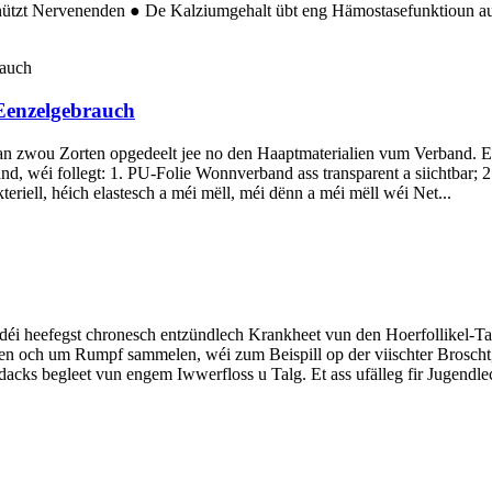
hützt Nervenenden ● De Kalziumgehalt übt eng Hämostasefunktioun aus
Eenzelgebrauch
an zwou Zorten opgedeelt jee no den Haaptmaterialien vum Verband. E
nd, wéi follegt: 1. PU-Folie Wonnverband ass transparent a siichtbar;
riell, héich elastesch a méi mëll, méi dënn a méi mëll wéi Net...
 heefegst chronesch entzündlech Krankheet vun den Hoerfollikel-Talg
n och um Rumpf sammelen, wéi zum Beispill op der viischter Broscht, 
acks begleet vun engem Iwwerfloss u Talg. Et ass ufälleg fir Jugend