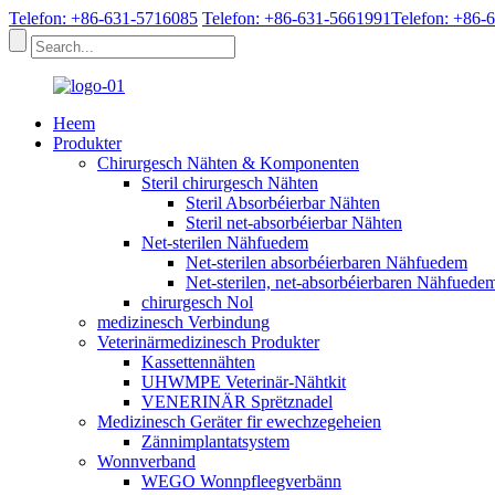
Telefon: +86-631-5716085
Telefon: +86-631-5661991
Telefon: +86-
Heem
Produkter
Chirurgesch Nähten & Komponenten
Steril chirurgesch Nähten
Steril Absorbéierbar Nähten
Steril net-absorbéierbar Nähten
Net-sterilen Nähfuedem
Net-sterilen absorbéierbaren Nähfuedem
Net-sterilen, net-absorbéierbaren Nähfuede
chirurgesch Nol
medizinesch Verbindung
Veterinärmedizinesch Produkter
Kassettennähten
UHWMPE Veterinär-Nähtkit
VENERINÄR Sprëtznadel
Medizinesch Geräter fir ewechzegeheien
Zännimplantatsystem
Wonnverband
WEGO Wonnpfleegverbänn