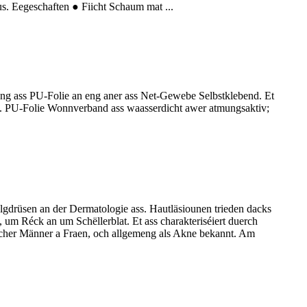
. Eegeschaften ● Fiicht Schaum mat ...
ng ass PU-Folie an eng aner ass Net-Gewebe Selbstklebend. Et
 2. PU-Folie Wonnverband ass waasserdicht awer atmungsaktiv;
drüsen an der Dermatologie ass. Hautläsiounen trieden dacks
um Réck an um Schëllerblat. Et ass charakteriséiert duerch
lecher Männer a Fraen, och allgemeng als Akne bekannt. Am