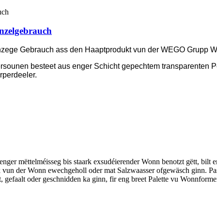
nzelgebrauch
enzege Gebrauch ass den Haaptprodukt vun der WEGO Grupp W
rsounen besteet aus enger Schicht gepechtem transparenten P
rperdeeler.
ger mëttelméisseg bis staark exsudéierender Wonn benotzt gëtt, bilt e
ck vun der Wonn ewechgeholl oder mat Salzwaasser ofgewäsch ginn. 
 gefaalt oder geschnidden ka ginn, fir eng breet Palette vu Wonnformen