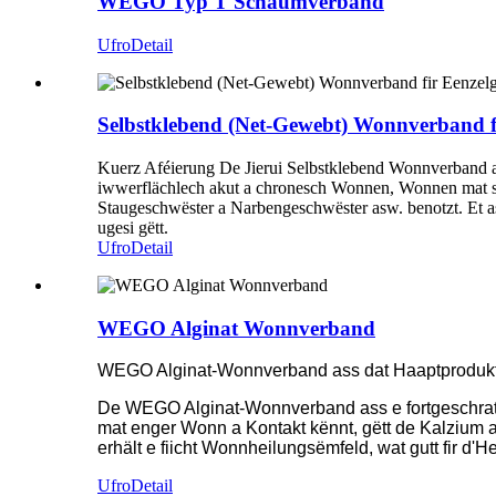
WEGO Typ T Schaumverband
Ufro
Detail
Selbstklebend (Net-Gewebt) Wonnverband f
Kuerz Aféierung De Jierui Selbstklebend Wonnverband 
iwwerflächlech akut a chronesch Wonnen, Wonnen mat s
Staugeschwëster a Narbengeschwëster asw. benotzt. Et as
ugesi gëtt.
Ufro
Detail
WEGO Alginat Wonnverband
WEGO Alginat-Wonnverband ass dat Haaptproduk
De WEGO Alginat-Wonnverband ass e fortgeschratte
mat enger Wonn a Kontakt kënnt, gëtt de Kalzium
erhält e fiicht Wonnheilungsëmfeld, wat gutt fir 
Ufro
Detail