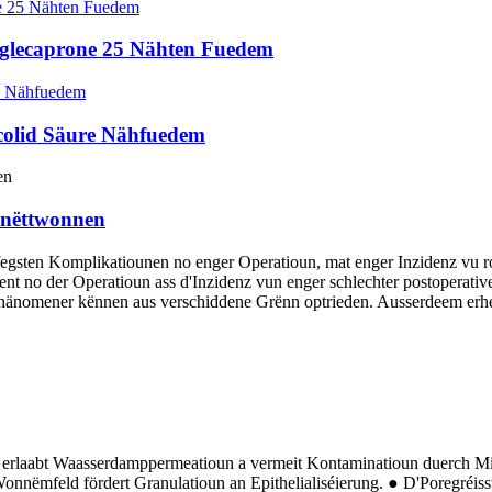
lyglecaprone 25 Nähten Fuedem
ycolid Säure Nähfuedem
chnëttwonnen
fegsten Komplikatiounen no enger Operatioun, mat enger Inzidenz vu 
ent no der Operatioun ass d'Inzidenz vun enger schlechter postoperati
Phänomener kënnen aus verschiddene Grënn optrieden. Ausserdeem erhé
erlaabt Waasserdamppermeatioun a vermeit Kontaminatioun duerch Mik
onnëmfeld fördert Granulatioun an Epithelialiséierung. ● D'Poregréiss