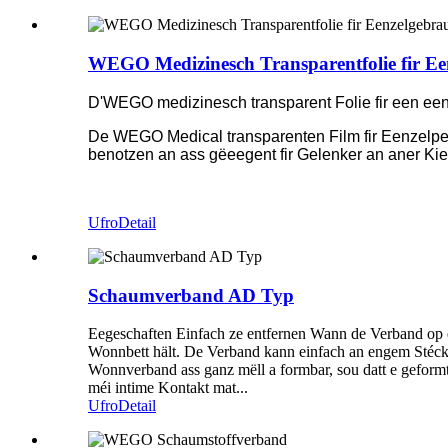
WEGO Medizinesch Transparentfolie fir Ee
D'WEGO medizinesch transparent Folie fir een e
De WEGO Medical transparenten Film fir Eenzelpe
benotzen an ass gëeegent fir Gelenker an aner Kie
Ufro
Detail
Schaumverband AD Typ
Eegeschaften Einfach ze entfernen Wann de Verband op en
Wonnbett hält. De Verband kann einfach an engem Sté
Wonnverband ass ganz mëll a formbar, sou datt e geformt,
méi intime Kontakt mat...
Ufro
Detail