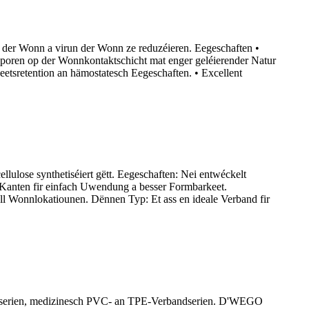
 der Wonn a virun der Wonn ze reduzéieren. Eegeschaften •
poren op der Wonnkontaktschicht mat enger geléierender Natur
keetsretention an hämostatesch Eegeschaften. • Excellent
lose synthetiséiert gëtt. Eegeschaften: Nei entwéckelt
Kanten fir einfach Uwendung a besser Formbarkeet.
ell Wonnlokatiounen. Dënnen Typ: Et ass en ideale Verband fir
ounsserien, medizinesch PVC- an TPE-Verbandserien. D'WEGO