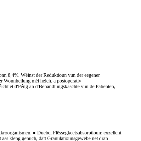
ronn 8,4%. Wéinst der Reduktioun vun der eegener
ver Wonnheilung méi héich, a postoperativ
icht et d'Péng an d'Behandlungskäschte vun de Patienten,
roorganismen. ● Duebel Flëssegkeetsabsorptioun: exzellent
t ass kleng genuch, datt Granulatiounsgewebe net dran