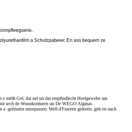
onnpfleegserie.
olyurethanfilm a Schutzpabeier. En ass bequem ze
n e mëllt Gel, dat net un dat empfindlecht Heelgewebe am
Passt sech de Wonnkonturen un De WEGO Alginat-
 a -gréissten unzepassen. Well d'Faseren geleeën, gëtt en nach