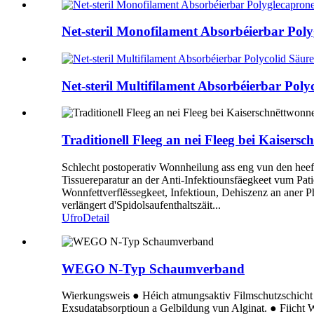
Net-steril Monofilament Absorbéierbar Po
Net-steril Multifilament Absorbéierbar Pol
Traditionell Fleeg an nei Fleeg bei Kaisers
Schlecht postoperativ Wonnheilung ass eng vun den hee
Tissuereparatur an der Anti-Infektiounsfäegkeet vum Pati
Wonnfettverflëssegkeet, Infektioun, Dehiszenz an aner 
verlängert d'Spidolsaufenthaltszäit...
Ufro
Detail
WEGO N-Typ Schaumverband
Wierkungsweis ● Héich atmungsaktiv Filmschutzschicht 
Exsudatabsorptioun a Gelbildung vun Alginat. ● Fiicht W