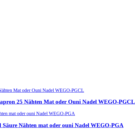
glecapron 25 Nähten Mat oder Ouni Nadel WEGO-PGCL
olid Säure Nähten mat oder ouni Nadel WEGO-PGA