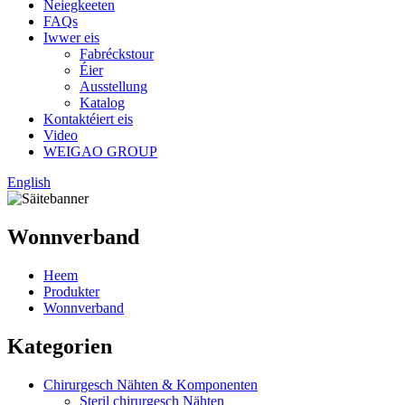
Neiegkeeten
FAQs
Iwwer eis
Fabréckstour
Éier
Ausstellung
Katalog
Kontaktéiert eis
Video
WEIGAO GROUP
English
Wonnverband
Heem
Produkter
Wonnverband
Kategorien
Chirurgesch Nähten & Komponenten
Steril chirurgesch Nähten