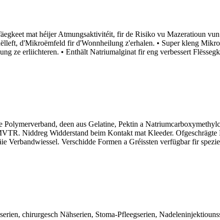
keet mat héijer Atmungsaktivitéit, fir de Risiko vu Mazeratioun vun
left, d'Mikroëmfeld fir d'Wonnheilung z'erhalen. • Super kleng Mikro
ng ze erliichteren. • Enthält Natriumalginat fir eng verbessert Flësseg
lymerverband, deen aus Gelatine, Pektin a Natriumcarboxymethylcellu
MVTR. Niddreg Widderstand beim Kontakt mat Kleeder. Ofgeschrägte 
ie Verbandwiessel. Verschidde Formen a Gréissten verfügbar fir spezi
gserien, chirurgesch Nähserien, Stoma-Pfleegserien, Nadeleninjekti