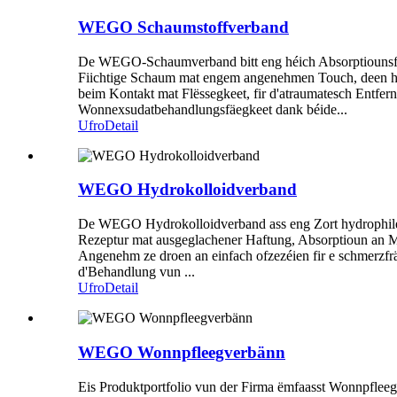
WEGO Schaumstoffverband
De WEGO-Schaumverband bitt eng héich Absorptiounsfäeg
Fiichtige Schaum mat engem angenehmen Touch, deen hël
beim Kontakt mat Flëssegkeet, fir d'atraumatesch Entfernu
Wonnexsudatbehandlungsfäegkeet dank béide...
Ufro
Detail
WEGO Hydrokolloidverband
De WEGO Hydrokolloidverband ass eng Zort hydrophile Po
Rezeptur mat ausgeglachener Haftung, Absorptioun an 
Angenehm ze droen an einfach ofzezéien fir e schmerzfrä
d'Behandlung vun ...
Ufro
Detail
WEGO Wonnpfleegverbänn
Eis Produktportfolio vun der Firma ëmfaasst Wonnpflee