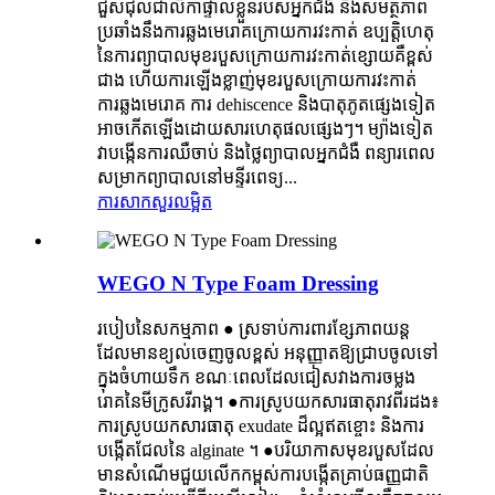
ជួសជុលជាលិកាផ្ទាល់ខ្លួនរបស់អ្នកជំងឺ និងសមត្ថភាព
ប្រឆាំងនឹងការឆ្លងមេរោគក្រោយការវះកាត់ ឧប្បត្តិហេតុ
នៃការព្យាបាលមុខរបួសក្រោយការវះកាត់ខ្សោយគឺខ្ពស់
ជាង ហើយការឡើងខ្លាញ់មុខរបួសក្រោយការវះកាត់
ការឆ្លងមេរោគ ការ dehiscence និងបាតុភូតផ្សេងទៀត
អាចកើតឡើងដោយសារហេតុផលផ្សេងៗ។ ម្យ៉ាងទៀត
វា​បង្កើន​ការ​ឈឺចាប់ និង​ថ្លៃ​ព្យាបាល​អ្នកជំងឺ ពន្យារ​ពេល​
សម្រាក​ព្យាបាល​នៅ​មន្ទីរពេទ្យ...
ការសាកសួរ
លម្អិត
WEGO N Type Foam Dressing
របៀបនៃសកម្មភាព ● ស្រទាប់ការពារខ្សែភាពយន្ត
ដែលមានខ្យល់ចេញចូលខ្ពស់ អនុញ្ញាតឱ្យជ្រាបចូលទៅ
ក្នុងចំហាយទឹក ខណៈពេលដែលជៀសវាងការចម្លង
រោគនៃមីក្រូសរីរាង្គ។ ●ការស្រូបយកសារធាតុរាវពីរដង៖
ការស្រូបយកសារធាតុ exudate ដ៏ល្អឥតខ្ចោះ និងការ
បង្កើតជែលនៃ alginate ។ ●បរិយាកាសមុខរបួសដែល
មានសំណើមជួយលើកកម្ពស់ការបង្កើតគ្រាប់ធញ្ញជាតិ