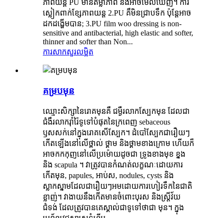
ភាពយន្ត PU មានតម្លាភាព និងអាចមើលឃើញ។ ការ
ស្លៀកពាក់ខ្សែភាពយន្ដ 2.PU គឺមិនជ្រាបទឹក ប៉ុន្តែអាច
ដកដង្ហើមបាន; 3.PU film woo dressing is non-
sensitive and antibacterial, high elastic and softer,
thinner and softer than Non...
ការសាកសួរ
លម្អិត
គម្របមុន
ឈ្មោះសិក្សានៃរោគមុនគឺ ជម្ងឺរលាកស្បែកមុន ដែលជា
ជំងឺរលាករ៉ាំរ៉ៃទូទៅបំផុតនៃក្រពេញ sebaceous
ឫសសក់នៅក្នុងរោគសើស្បែក។ ដំបៅស្បែកជារឿយៗ
កើតឡើងនៅលើថ្ពាល់ ថ្គាម និងថ្គាមខាងក្រោម ហើយក៏
អាចកកកុញនៅលើប្រម៉ោយដូចជា ទ្រូងខាងមុខ ខ្នង
និង scapula ។ វាត្រូវបានកំណត់លក្ខណៈដោយការ
កើតមុន, papules, អាប់ស, nodules, cysts និង
ស្លាកស្នាមដែលជារឿយៗអមដោយការហៀរទឹកនៃជាតិ
ខ្លាញ់។ វាងាយនឹងកើតមានចំពោះបុរស និងស្ត្រីវ័យ
ជំទង់ ដែលត្រូវបានគេស្គាល់ជាទូទៅថាជា មុន។ ក្នុង​