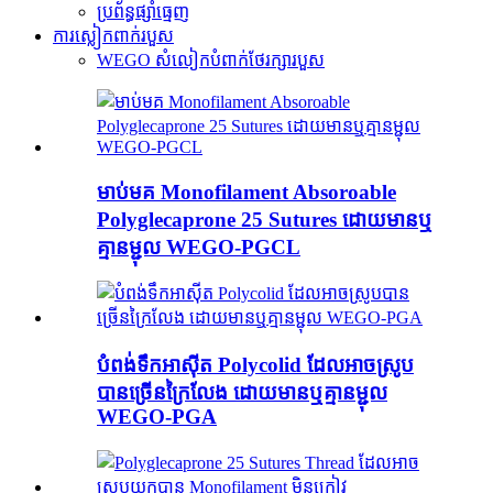
ប្រព័ន្ធផ្សាំធ្មេញ
ការស្លៀកពាក់របួស
WEGO សំលៀកបំពាក់ថែរក្សារបួស
មាប់មគ Monofilament Absoroable
Polyglecaprone 25 Sutures ដោយមានឬ
គ្មានម្ជុល WEGO-PGCL
បំពង់ទឹកអាស៊ីត Polycolid ដែលអាចស្រូប
បានច្រើនក្រៃលែង ដោយមានឬគ្មានម្ជុល
WEGO-PGA