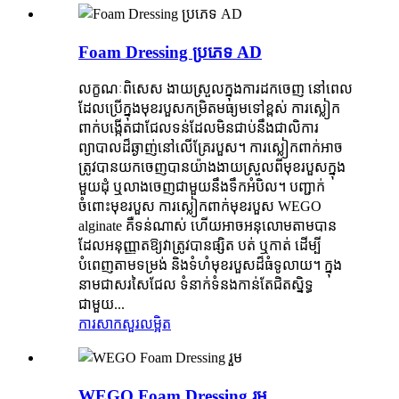
Foam Dressing ប្រភេទ AD
លក្ខណៈពិសេស ងាយស្រួលក្នុងការដកចេញ នៅពេល
ដែលប្រើក្នុងមុខរបួសកម្រិតមធ្យមទៅខ្ពស់ ការស្លៀក
ពាក់បង្កើតជាជែលទន់ដែលមិនជាប់នឹងជាលិការ
ព្យាបាលដ៏ឆ្ងាញ់នៅលើគ្រែរបួស។ ការស្លៀកពាក់អាច
ត្រូវបានយកចេញបានយ៉ាងងាយស្រួលពីមុខរបួសក្នុង
មួយដុំ ឬលាងចេញជាមួយនឹងទឹកអំបិល។ បញ្ជាក់
ចំពោះមុខរបួស ការស្លៀកពាក់មុខរបួស WEGO
alginate គឺទន់ណាស់ ហើយអាចអនុលោមតាមបាន
ដែលអនុញ្ញាតឱ្យវាត្រូវបានផ្សិត បត់ ឬកាត់ ដើម្បី
បំពេញតាមទម្រង់ និងទំហំមុខរបួសដ៏ធំទូលាយ។ ក្នុង
នាមជាសរសៃជែល ទំនាក់ទំនងកាន់តែជិតស្និទ្ធ
ជាមួយ...
ការសាកសួរ
លម្អិត
WEGO Foam Dressing រួម