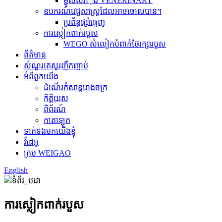
ម្ជុលសឺរាុំង VENERINARY
ឧបករណ៍វេជ្ជសាស្ត្រដែលអាចចោលបាន។
ប្រព័ន្ធផ្សាំធ្មេញ
ការស្លៀកពាក់របួស
WEGO សំលៀកបំពាក់ថែរក្សារបួស
ព័ត៌មាន
សំណួរគេសួរញឹកញាប់
អំពីពួកយើង
ដំណើរកំសាន្តរោងចក្រ
កិត្តិយស
ពិព័រណ៍
កាតាឡុក
ទាក់ទងមកយើងខ្ញុំ
វីដេអូ
ក្រុម WEIGAO
English
ការស្លៀកពាក់របួស