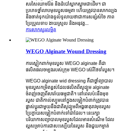
សរសៃឈាមវ៉ែន និងដំបៅស្លាកស្នាមជាដើម។ ជា
ប្រភេទថ្នាំលាបមុខរបួសធម្មតា ហើយត្រូវបានសាកល្បង
និងចាត់ទុកយ៉ាងទូលំទូលាយថាជាការសន្សំសំចៃ ភាព
ប្រែប្រួលទាប ងាយស្រួល និងអនុវត្ត...
ការសាកសួរ
លម្អិត
WEGO Alginate Wound Dressing
ការស្លៀកពាក់មុខរបួស WEGO alginate គឺជា
ផលិតផលចម្បងរបស់ក្រុម WEGO ស៊េរីថែទាំរបួស។
WEGO alginate wid dressing គឺជាថ្នាំព្យាបាល
មុខរបួសកម្រិតខ្ពស់ដែលផលិតពីសូដ្យូម alginate
ចំរាញ់ចេញពីសារ៉ាយធម្មជាតិ។ នៅពេលប៉ះនឹងមុខ
របួស ជាតិកាល់ស្យូមនៅក្នុងសម្លៀកបំពាក់ត្រូវបាន
ផ្លាស់ប្តូរជាមួយនឹងជាតិសូដ្យូមពីអង្គធាតុរាវមុខរបួស
ប្រែក្លាយសម្លៀកបំពាក់ទៅជាជែល។ នេះរក្សា
បរិយាកាសព្យាបាលមុខរបួសដែលមានសំណើម ដែល
ល្អសម្រាប់ការជាសះស្បើយនៃរបួស និងជួយកម្ចាត់