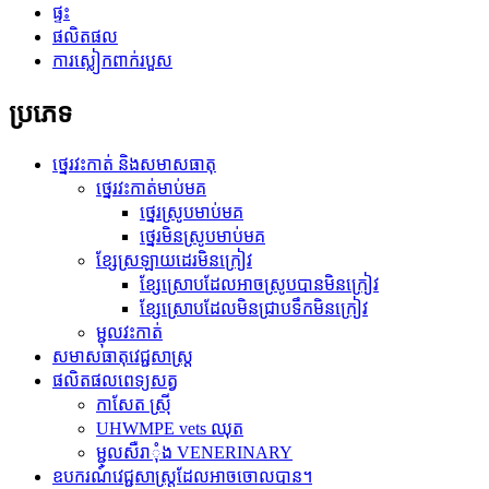
ផ្ទះ
ផលិតផល
ការស្លៀកពាក់របួស
ប្រភេទ
ថ្នេរវះកាត់ និងសមាសធាតុ
ថ្នេរវះកាត់មាប់មគ
ថ្នេរស្រូបមាប់មគ
ថ្នេរមិនស្រូបមាប់មគ
ខ្សែស្រឡាយដេរមិនក្រៀវ
ខ្សែស្រោបដែលអាចស្រូបបានមិនក្រៀវ
ខ្សែស្រោបដែលមិនជ្រាបទឹកមិនក្រៀវ
ម្ជុលវះកាត់
សមាសធាតុវេជ្ជសាស្រ្ត
ផលិតផលពេទ្យសត្វ
កាសែត ស៊្រី
UHWMPE vets ឈុត
ម្ជុលសឺរាុំង VENERINARY
ឧបករណ៍វេជ្ជសាស្ត្រដែលអាចចោលបាន។