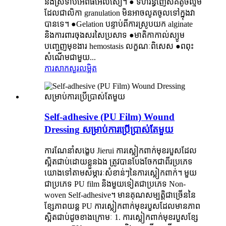
និងស្រទាប់អេពីធីអេលីសៀ។ ● ទំហំរន្ធញើសគឺតូចល្មម
ដែលជាលិកា granulation មិនអាចលូតចូលទៅក្នុងវា
បានទេ។ ●Gelation បន្ទាប់ពីការស្រូបយក alginate
និងការពារចុងសរសៃប្រសាទ ●មាតិកាកាល់ស្យូម
បញ្ចេញមុខងារ hemostasis លក្ខណៈពិសេស ●ពពុះ
សំណើមជាមួយ...
ការសាកសួរ
លម្អិត
Self-adhesive (PU Film) Wound
Dressing សម្រាប់ការប្រើប្រាស់តែមួយ
ការណែនាំសង្ខេប Jierui ការស្លៀកពាក់មុខរបួសដែល
ស្អិតជាប់ដោយខ្លួនឯង ត្រូវបានបែងចែកជាពីរប្រភេទ
យោងទៅតាមសម្ភារៈសំខាន់ៗនៃការស្លៀកពាក់។ មួយ
ជាប្រភេទ PU film និងមួយទៀតជាប្រភេទ Non-
woven Self-adhesive។ មានគុណសម្បត្តិជាច្រើននៃ
ខ្សែភាពយន្ត PU ការស្លៀកពាក់មុខរបួសដែលមានភាព
ស្អិតជាប់ដូចខាងក្រោមៈ 1. ការស្លៀកពាក់មុខរបួសខ្សែ