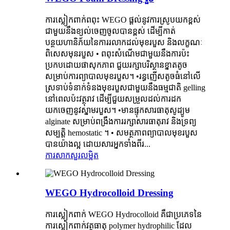
ការស្លៀកពាក់ពពុះ WEGO ផ្តល់នូវការស្រូបយកខ្ពស់
ជាមួយនឹងខ្យល់ចេញចូលបានខ្ពស់ ដើម្បីកាត់
បន្ថយហានិភ័យនៃការរលាកដល់មុខរបួស និងលក្ខណៈ
ពិសេសមុនរបួស • ពពុះសំណើមជាមួយនឹងការប៉ះ
ប្រកបដោយផាសុកភាព ជួយរក្សាបរិស្ថានខ្នាតតូច
សម្រាប់ការព្យាបាលមុខរបួស។ •រន្ធញើសតូចធំនៅលើ
ស្រទាប់ទំនាក់ទំនងមុខរបួសជាមួយនឹងធម្មជាតិ gelling
នៅពេលប៉ះវត្ថុរាវ ដើម្បីជួយសម្រួលដល់ការដក
យកចេញនូវស្នាមរបួស។ •មានផ្ទុកសារធាតុសូដ្យូម
alginate សម្រាប់ពង្រឹងការរក្សាសារធាតុរាវ និងទ្រព្យ
សម្បត្តិ hemostatic ។ • សមត្ថភាពព្យាបាលមុខរបួស
បានយ៉ាងល្អ ដោយសារអ្នកទាំងពីរ...
ការសាកសួរ
លម្អិត
WEGO Hydrocolloid Dressing
ការស្លៀកពាក់ WEGO Hydrocolloid គឺជាប្រភេទនៃ
ការស្លៀកពាក់វត្ថុធាតុ polymer hydrophilic ដែល