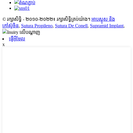
© រក្សាសិទ្ធិ - ២០១០-២០២២៖ រក្សាសិទ្ធិគ្រប់យ៉ាង។
អាបស្តូស និង
កៅស៊ូចិន
,
Sutura Propileno
,
Sutura De Conell
,
Supramid Implant
,
ផ្ញើអ៊ីមែល
x