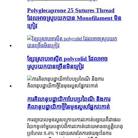
Polyglecaprone 25 Sutures Thread
ដែលអាចស្រូបយកបាន Monofilament មិន
ក្រៀវ
ខ្សែស្រោបអាស៊ីត polycolid ដែលអាច
ស្រូបយកបានច្រើនមិនក្រៀវ
ការគិលានុបដ្ឋាយិកាបែបប្រពៃណី និងការ
គិលានុបដ្ឋាយិកាថ្មីនៃមុខរបួសផ្នែកវះកាត់
ការព្យាបាលមុខរបួសក្រោយការវះកាត់ខ្សោយគឺជាផល
វិបាកទូទៅមួយបន្ទាប់ពីការវះកាត់ដោយមានឧប្បត្តិហេតុ
ប្រហែល 8.4% ។ ដោយសារតែការថយចុះនៃការ