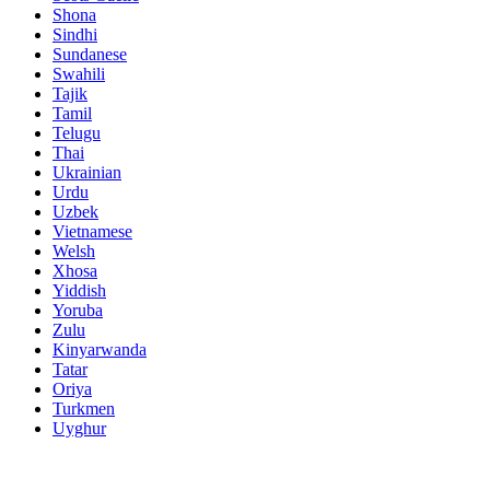
Shona
Sindhi
Sundanese
Swahili
Tajik
Tamil
Telugu
Thai
Ukrainian
Urdu
Uzbek
Vietnamese
Welsh
Xhosa
Yiddish
Yoruba
Zulu
Kinyarwanda
Tatar
Oriya
Turkmen
Uyghur