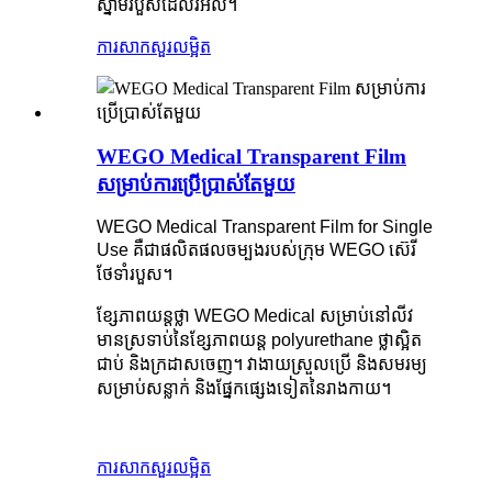
ស្នាមរបួសដែលរអិល។
ការសាកសួរ
លម្អិត
WEGO Medical Transparent Film
សម្រាប់ការប្រើប្រាស់តែមួយ
WEGO Medical Transparent Film for Single
Use គឺជាផលិតផលចម្បងរបស់ក្រុម WEGO ស៊េរី
ថែទាំរបួស។
ខ្សែភាពយន្តថ្លា WEGO Medical សម្រាប់នៅលីវ
មានស្រទាប់នៃខ្សែភាពយន្ត polyurethane ថ្លាស្អិត
ជាប់ និងក្រដាសចេញ។ វាងាយស្រួលប្រើ និងសមរម្យ
សម្រាប់សន្លាក់ និងផ្នែកផ្សេងទៀតនៃរាងកាយ។
ការសាកសួរ
លម្អិត