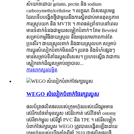
សំយោគដោយ gelatin, pectin និង sodium
carboxymethylcellulose ។ លក្ខណៈ​ពិសេស​រូបមន្ត​
ដែល​ទើប​បង្កើត​ថ្មី​ជាមួយ​នឹង​ការ​ស្អិត​ជាប់​មាន​តុល្យភាព
ការ​ស្រូប​យក និង MVTR ។ ភាពធន់ទ្រាំទាបនៅពេល
មានទំនាក់ទំនងជាមួយសម្លៀកបំពាក់។ គែម Beveled
សម្រាប់កម្មវិធីងាយស្រួល និងអនុលោមភាពកាន់តែ
ប្រសើរ។ ងាយស្រួលពាក់ និងងាយស្រួលបក សម្រាប់
ការប្តូរសំលៀកបំពាក់មិនឈឺ។ រូបរាង និងទំហំផ្សេងៗ
មានសម្រាប់ទីតាំងរបួសពិសេស។ ប្រភេទស្តើង វាជាការ
ស្លៀកពាក់ដ៏ល្អសម្រាប់ព្យាបាល...
ការសាកសួរ
លម្អិត
WEGO សំលៀកបំពាក់ថែរក្សារបួស
ផលប័ត្រផលិតផលរបស់ក្រុមហ៊ុនរបស់យើងរួមមាន
ស៊េរីការថែទាំមុខរបួស ស៊េរីវះកាត់ ស៊េរីថែទាំ ostomy
ស៊េរីចាក់ម្ជុល ស៊េរីថ្នាំ PVC និង TPE ។ ស៊េរីសម្លៀក
បំពាក់ថែរក្សារបួស WEGO ត្រូវបានបង្កើតឡើងដោយ
ក្រុមហ៊ុនរបស់យើងតាំងពីឆ្នាំ 2010 ជាផលិតផលថ្មី