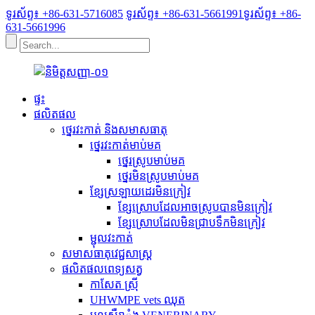
ទូរស័ព្ទ៖ +86-631-5716085
ទូរស័ព្ទ៖ +86-631-5661991
ទូរស័ព្ទ៖ +86-
631-5661996
ផ្ទះ
ផលិតផល
ថ្នេរវះកាត់ និងសមាសធាតុ
ថ្នេរវះកាត់មាប់មគ
ថ្នេរស្រូបមាប់មគ
ថ្នេរមិនស្រូបមាប់មគ
ខ្សែស្រឡាយដេរមិនក្រៀវ
ខ្សែស្រោបដែលអាចស្រូបបានមិនក្រៀវ
ខ្សែស្រោបដែលមិនជ្រាបទឹកមិនក្រៀវ
ម្ជុលវះកាត់
សមាសធាតុវេជ្ជសាស្រ្ត
ផលិតផលពេទ្យសត្វ
កាសែត ស៊្រី
UHWMPE vets ឈុត