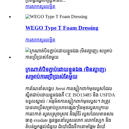
ប្រព័ន្ធ​វេជ្ជសាស្ត្រ​ទំនើប...
ការសាកសួរ
លម្អិត
WEGO Type T Foam Dressing
ការសាកសួរ
លម្អិត
ក្រណាត់បិទភ្ជាប់ដោយខ្លួនឯង (មិនត្បាញ)
សម្រាប់ការប្រើប្រាស់តែមួយ
ការណែនាំសង្ខេប Jierui ការស្លៀកពាក់មុខរបួសដែល
ស្អិតជាប់ដោយខ្លួនឯងគឺ CE ISO13485 និង USFDA
ទទួលស្គាល់ / អនុម័តការស្លៀកពាក់មុខរបួស។ វាត្រូវ
បានគេប្រើសម្រាប់ប្រភេទផ្សេងៗនៃមុខរបួសក្រោយ
ការវះកាត់ របួសស្រួចស្រាវ និងរ៉ាំរ៉ៃ របួសដែលមានសារ
ធាតុ exudate ធ្ងន់ធ្ងរនៅរបួសរលាក រលាកស្បែក និង
តំបន់អ្នកផ្តល់ជំនួយ ដំបៅជើងទឹកនោមផ្អែម ដំបៅ