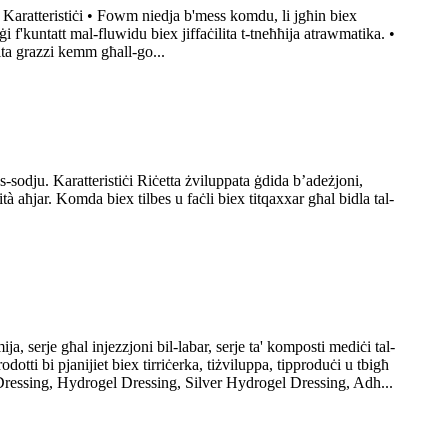
a Karatteristiċi • Fowm niedja b'mess komdu, li jgħin biex
ġi f'kuntatt mal-fluwidu biex jiffaċilita t-tneħħija atrawmatika. •
ita grazzi kemm għall-go...
-sodju. Karatteristiċi Riċetta żviluppata ġdida b’adeżjoni,
aħjar. Komda biex tilbes u faċli biex titqaxxar għal bidla tal-
mija, serje għal injezzjoni bil-labar, serje ta' komposti mediċi tal-
tti bi pjanijiet biex tirriċerka, tiżviluppa, tipproduċi u tbigħ
Dressing, Hydrogel Dressing, Silver Hydrogel Dressing, Adh...