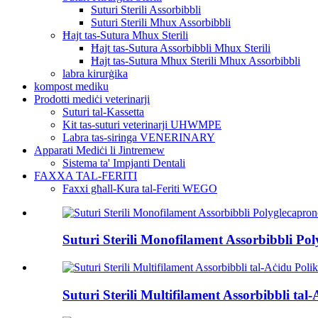
Suturi Sterili Assorbibbli
Suturi Sterili Mhux Assorbibbli
Ħajt tas-Sutura Mhux Sterili
Ħajt tas-Sutura Assorbibbli Mhux Sterili
Ħajt tas-Sutura Mhux Sterili Mhux Assorbibbli
labra kirurġika
kompost mediku
Prodotti mediċi veterinarji
Suturi tal-Kassetta
Kit tas-suturi veterinarji UHWMPE
Labra tas-siringa VENERINARY
Apparati Mediċi li Jintremew
Sistema ta' Impjanti Dentali
FAXXA TAL-FERITI
Faxxi għall-Kura tal-Feriti WEGO
Suturi Sterili Monofilament Assorbibbli
Suturi Sterili Multifilament Assorbibbli 