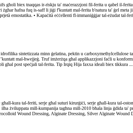
għoli biex tnaqqas ir-riskju ta' maċerazzjoni fil-ferita u qabel il-ferit
għar ħafna fuq is-saff li jiġi f'kuntatt mal-ferita b'natura ta' ġel meta ji
rjetà emostatika. • Kapaċità eċċellenti fl-immaniġġjar tal-eżudat tal-fer
drofilika sintetizzata minn ġelatina, pektin u carboxymethylcellulose tas
ntatt mal-ħwejjeġ. Truf imżerżqa għal applikazzjoni faċli u konformità 
għal post speċjali tal-ferita. Tip Irqiq Hija faxxa ideali biex tikkura ...
għall-kura tal-feriti, serje għal suturi kirurġiċi, serje għall-kura tal-osto
lha żviluppata mill-kumpanija tagħna mill-2010 bħala linja ġdida ta' prodo
ydrocolloid Wound Dressing, Alginate Dressing, Silver Alginate Wound 