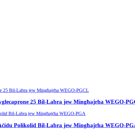
 Polyglecaprone 25 Bil-Labra jew Mingħajrha WEGO-P
tal-Aċidu Polikolid Bil-Labra jew Mingħajrha WEGO-P