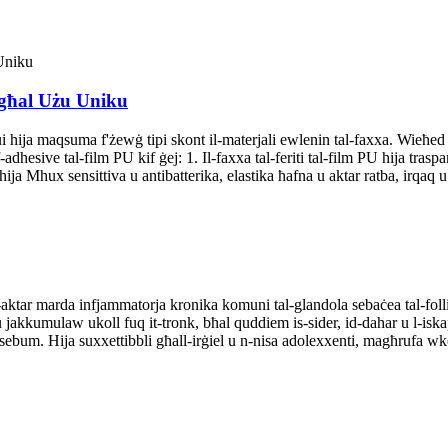
) għal Użu Uniku
erui hija maqsuma f'żewġ tipi skont il-materjali ewlenin tal-faxxa. Wieħ
esive tal-film PU kif ġej: 1. Il-faxxa tal-feriti tal-film PU hija trasparen
PU hija Mhux sensittiva u antibatterika, elastika ħafna u aktar ratba, irqaq
ktar marda infjammatorja kronika komuni tal-glandola sebaċea tal-folliku
ħu jakkumulaw ukoll fuq it-tronk, bħal quddiem is-sider, id-dahar u l-iska
s-sebum. Hija suxxettibbli għall-irġiel u n-nisa adolexxenti, magħrufa w