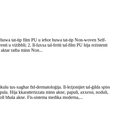
ed huwa tat-tip film PU u ieħor huwa tat-tip Non-woven Self-
ti u viżibbli; 2. Il-faxxa tal-feriti tal-film PU hija reżistenti
 u aktar ratba minn Non...
lu tax-xagħar fid-dermatoloġija. Il-leżjonijiet tal-ġilda spiss
pula. Hija kkaratterizzata minn akne, papuli, axxessi, noduli,
koll bħala akne. Fis-sistema medika moderna,...