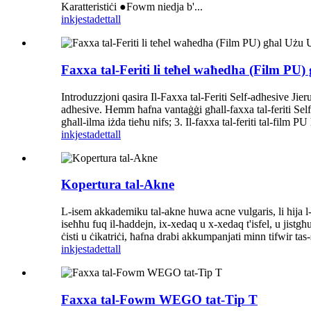
Karatteristiċi ●Fowm niedja b'...
inkjesta
dettall
Faxxa tal-Feriti li teħel waħedha (Film PU
Introduzzjoni qasira Il-Faxxa tal-Feriti Self-adhesive Ji
adhesive. Hemm ħafna vantaġġi għall-faxxa tal-feriti Self-adh
għall-ilma iżda tieħu nifs; 3. Il-faxxa tal-feriti tal-film 
inkjesta
dettall
Kopertura tal-Akne
L-isem akkademiku tal-akne huwa acne vulgaris, li hija l-a
iseħħu fuq il-ħaddejn, ix-xedaq u x-xedaq t'isfel, u jistg
ċisti u ċikatriċi, ħafna drabi akkumpanjati minn tifwir ta
inkjesta
dettall
Faxxa tal-Fowm WEGO tat-Tip T