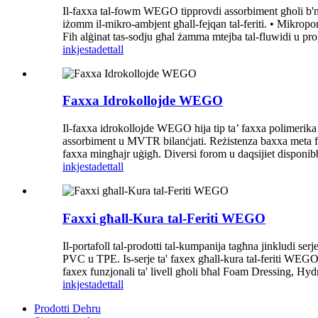
Il-faxxa tal-fowm WEGO tipprovdi assorbiment għoli b'nifs 
iżomm il-mikro-ambjent għall-fejqan tal-feriti. • Mikropori ż
Fih alġinat tas-sodju għal żamma mtejba tal-fluwidi u prop
inkjesta
dettall
Faxxa Idrokollojde WEGO
Il-faxxa idrokollojde WEGO hija tip ta’ faxxa polimerika i
assorbiment u MVTR bilanċjati. Reżistenza baxxa meta f’ku
faxxa mingħajr uġigħ. Diversi forom u daqsijiet disponibbli 
inkjesta
dettall
Faxxi għall-Kura tal-Feriti WEGO
Il-portafoll tal-prodotti tal-kumpanija tagħna jinkludi serje 
PVC u TPE. Is-serje ta' faxex għall-kura tal-feriti WEGO i
faxex funzjonali ta' livell għoli bħal Foam Dressing, H
inkjesta
dettall
Prodotti Dehru