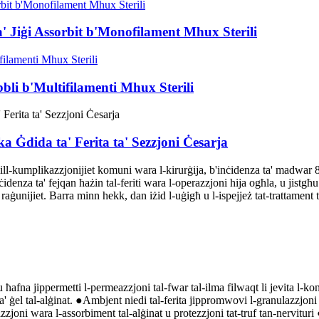
ta' Jiġi Assorbit b'Monofilament Mhux Sterili
bbli b'Multifilamenti Mhux Sterili
ka Ġdida ta' Ferita ta' Sezzjoni Ċesarja
l-kumplikazzjonijiet komuni wara l-kirurġija, b'inċidenza ta' madwar 8.4%
inċidenza ta' fejqan ħażin tal-feriti wara l-operazzjoni hija ogħla, u jist
unijiet. Barra minn hekk, dan iżid l-uġigħ u l-ispejjeż tat-trattament tal-
nu ħafna jippermetti l-permeazzjoni tal-fwar tal-ilma filwaqt li jevita l
a' ġel tal-alġinat. ●Ambjent niedi tal-ferita jippromwovi l-granulazzjoni
azzjoni wara l-assorbiment tal-alġinat u protezzjoni tat-truf tan-nervituri