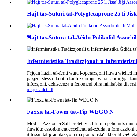
Ħajt tas-Suturi tal-Polyglecaprone 25 li Jis
Ħajt tas-Sutura tal-Aċidu Polikolid Assorbi
Infermieristika Tradizzjonali u Infermieristi
Fejqan ħażin tal-feriti wara l-operazzjoni huwa wieħed mil
pazjent stess u kontra l-infezzjonijiet wara l-kirurġija, l-
infezzjoni, dehiscenza u fenomeni oħra minħabba diversi raġ
inkjesta
dettall
Faxxa tal-Fowm tat-Tip WEGO N
Mod ta' Azzjoni ●Saff protettiv tal-film li jieħu nifs min
fluwidu: assorbiment eċċellenti tal-eżudat u formazzjoni t
it-tessut tal-granulazzjoni ma jkunx jista' jikber fih. ●Ġel