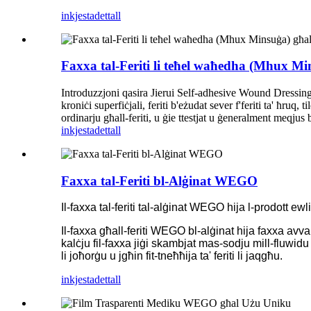
inkjesta
dettall
Faxxa tal-Feriti li teħel waħedha (Mhux M
Introduzzjoni qasira Jierui Self-adhesive Wound Dressing 
kroniċi superfiċjali, feriti b'eżudat sever f'feriti ta' ħruq, 
ordinarju għall-feriti, u ġie ttestjat u ġeneralment meqjus
inkjesta
dettall
Faxxa tal-Feriti bl-Alġinat WEGO
Il-faxxa tal-feriti tal-alġinat WEGO hija l-prodott ewl
Il-faxxa għall-feriti WEGO bl-alġinat hija faxxa avvan
kalċju fil-faxxa jiġi skambjat mas-sodju mill-fluwidu t
li joħorġu u jgħin fit-tneħħija ta' feriti li jaqgħu.
inkjesta
dettall