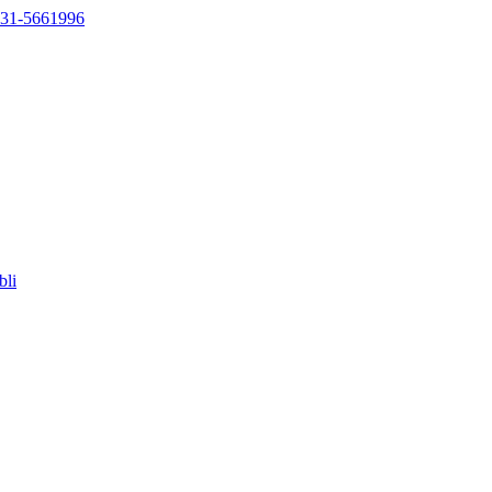
631-5661996
bli