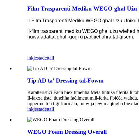
Film Trasparenti Mediku WEGO għal Użu
Il-Film Trasparenti Mediku WEGO għal Użu Uniku huw
Il-film trasparenti mediku WEGO għal użu wieħed hu
huwa adattat għall-ġogi u partijiet oħra tal-ġisem.
inkjesta
dettall
Tip AD ta' Dressing tal-Fowm
Karatteristiċi Faċli biex titneħħa Meta tintuża f'ferita li 
Il-faxxa tista' titneħħa faċilment mill-ferita f'biċċa waħd
tippermetti li tiġi ffurmata, mitwija jew maqtugħa biex taqb
inkjesta
dettall
WEGO Foam Dressing Overall