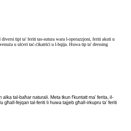
i tipi ta' feriti tas-sutura wara l-operazzjoni, feriti akuti u
si venuża u ulċeri taċ-ċikatriċi u l-bqija. Huwa tip ta' dressing
alka tal-baħar naturali. Meta tkun f'kuntatt ma' ferita, il-
ħall-fejqan tal-feriti li huwa tajjeb għall-irkupru ta' feriti