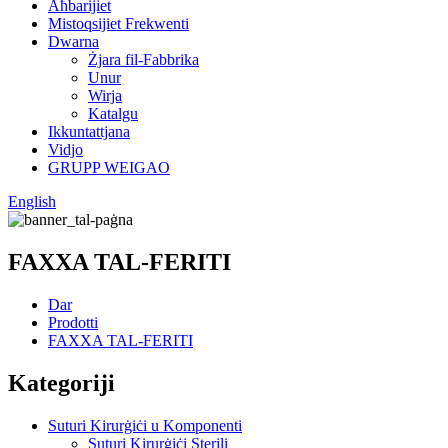
Aħbarijiet
Mistoqsijiet Frekwenti
Dwarna
Żjara fil-Fabbrika
Unur
Wirja
Katalgu
Ikkuntattjana
Vidjo
GRUPP WEIGAO
English
FAXXA TAL-FERITI
Dar
Prodotti
FAXXA TAL-FERITI
Kategoriji
Suturi Kirurġiċi u Komponenti
Suturi Kirurġiċi Sterili