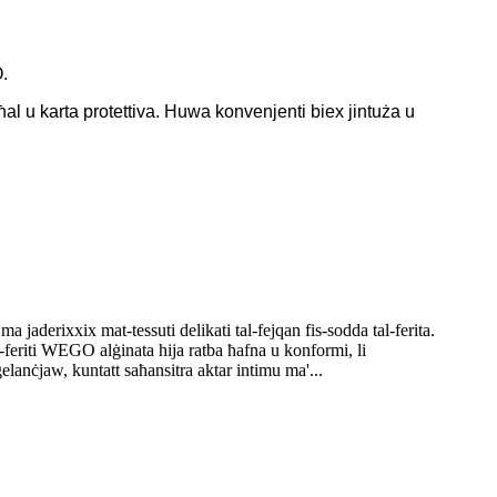
.
l u karta protettiva. Huwa konvenjenti biex jintuża u
ma jaderixxix mat-tessuti delikati tal-fejqan fis-sodda tal-ferita.
al-feriti WEGO alġinata hija ratba ħafna u konformi, li
ġelanċjaw, kuntatt saħansitra aktar intimu ma'...