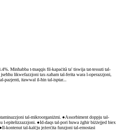
. Minħabba t-tnaqqis fil-kapaċità ta' tiswija tat-tessuti tal-
għu jseħħu likwefazzjoni tax-xaħam tal-ferita wara l-operazzjoni,
pazjenti, itawwal il-ħin tal-isptar...
-kontaminazzjoni tal-mikroorganiżmi. ●Assorbiment doppju tal-
 u l-epitelizzazzjoni. ●Id-daqs tal-pori huwa żgħir biżżejjed biex
 ●Il-kontenut tal-kalċju jeżerċita funzjoni tal-emostasi