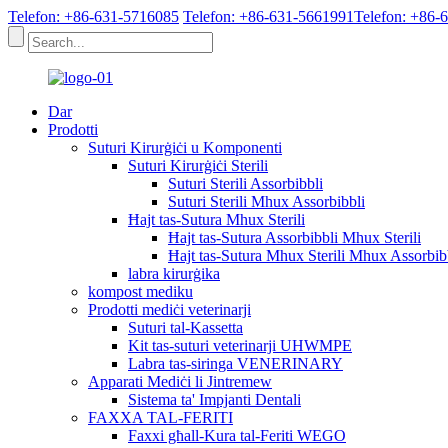
Telefon: +86-631-5716085
Telefon: +86-631-5661991
Telefon: +86-
Dar
Prodotti
Suturi Kirurġiċi u Komponenti
Suturi Kirurġiċi Sterili
Suturi Sterili Assorbibbli
Suturi Sterili Mhux Assorbibbli
Ħajt tas-Sutura Mhux Sterili
Ħajt tas-Sutura Assorbibbli Mhux Sterili
Ħajt tas-Sutura Mhux Sterili Mhux Assorbib
labra kirurġika
kompost mediku
Prodotti mediċi veterinarji
Suturi tal-Kassetta
Kit tas-suturi veterinarji UHWMPE
Labra tas-siringa VENERINARY
Apparati Mediċi li Jintremew
Sistema ta' Impjanti Dentali
FAXXA TAL-FERITI
Faxxi għall-Kura tal-Feriti WEGO