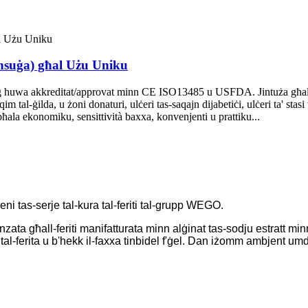
insuġa) għal Użu Uniku
huwa akkreditat/approvat minn CE ISO13485 u USFDA. Jintuża għal divers
tilqim tal-ġilda, u żoni donaturi, ulċeri tas-saqajn dijabetiċi, ulċeri ta' sta
 bħala ekonomiku, sensittività baxxa, konvenjenti u prattiku...
ieni tas-serje tal-kura tal-feriti tal-grupp WEGO.
zata għall-feriti manifatturata minn alġinat tas-sodju estratt minn 
al-ferita u b'hekk il-faxxa tinbidel f'ġel. Dan iżomm ambjent umdu g