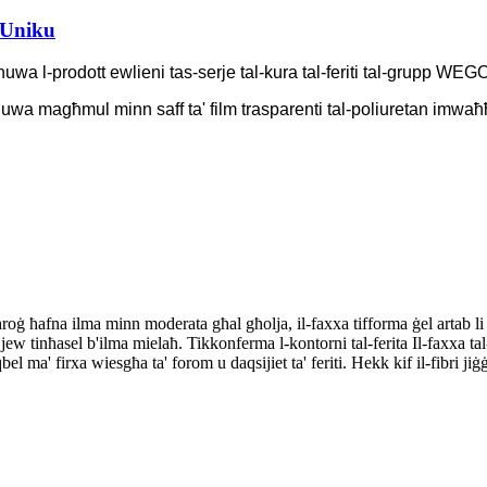
 Uniku
a l-prodott ewlieni tas-serje tal-kura tal-feriti tal-grupp WEGO
wa magħmul minn saff ta' film trasparenti tal-poliuretan imwaħħa
toħroġ ħafna ilma minn moderata għal għolja, il-faxxa tifforma ġel artab li 
a, jew tinħasel b'ilma mielaħ. Tikkonferma l-kontorni tal-ferita Il-faxxa t
el ma' firxa wiesgħa ta' forom u daqsijiet ta' feriti. Hekk kif il-fibri jiġ