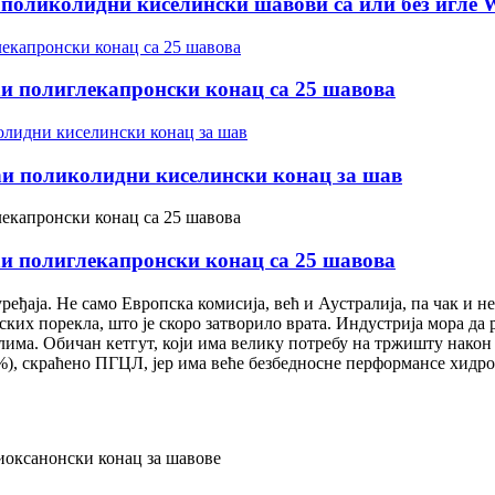
 поликолидни киселински шавови са или без игл
и полиглекапронски конац са 25 шавова
и поликолидни киселински конац за шав
и полиглекапронски конац са 25 шавова
еђаја. Не само Европска комисија, већ и Аустралија, па чак и не
ких порекла, што је скоро затворило врата. Индустрија мора да
а. Обичан кетгут, који има велику потребу на тржишту након шт
 скраћено ПГЦЛ, јер има веће безбедносне перформансе хидроли