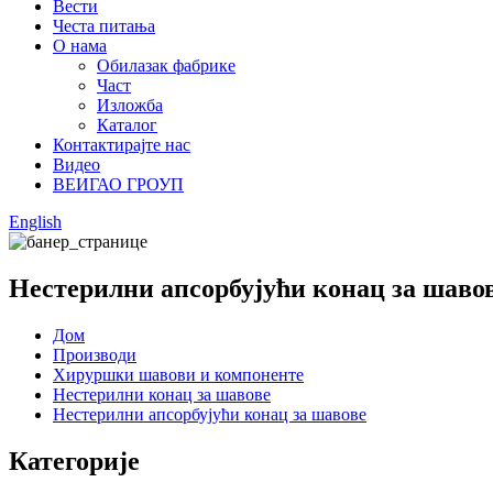
Вести
Честа питања
О нама
Обилазак фабрике
Част
Изложба
Каталог
Контактирајте нас
Видео
ВЕИГАО ГРОУП
English
Нестерилни апсорбујући конац за шаво
Дом
Производи
Хируршки шавови и компоненте
Нестерилни конац за шавове
Нестерилни апсорбујући конац за шавове
Категорије