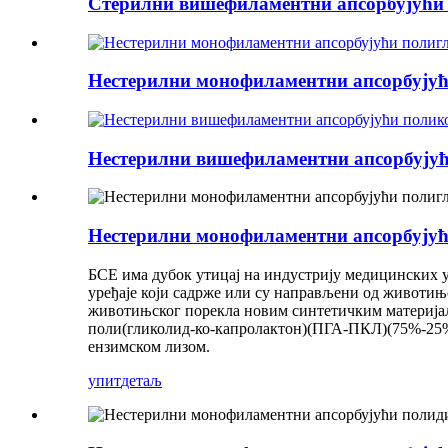
Стерилни вишефиламентни апсорбујући
Нестерилни монофиламентни апсорбујућ
Нестерилни вишефиламентни апсорбујућ
Нестерилни монофиламентни апсорбујућ
БСЕ има дубок утицај на индустрију медицинских ур
уређаје који садрже или су направљени од животињс
животињског порекла новим синтетичким материјалим
поли(гликолид-ко-капролактон)(ПГА-ПКЛ)(75%-25%),
ензимском лизом.
упит
детаљ