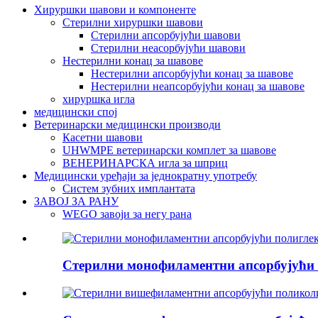
Хируршки шавови и компоненте
Стерилни хируршки шавови
Стерилни апсорбујући шавови
Стерилни неасорбујући шавови
Нестерилни конац за шавове
Нестерилни апсорбујући конац за шавове
Нестерилни неапсорбујући конац за шавове
хируршка игла
медицински спој
Ветеринарски медицински производи
Касетни шавови
UHWMPE ветеринарски комплет за шавове
ВЕНЕРИНАРСКА игла за шприц
Медицински уређаји за једнократну употребу
Систем зубних имплантата
ЗАВОЈ ЗА РАНУ
WEGO завоји за негу рана
Стерилни монофиламентни апсорбујући