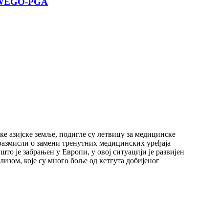
е WEGO-PGA
ке азијске земље, подигле су летвицу за медицинске
 размисли о замени тренутних медицинских уређаја
о је забрањен у Европи, у овој ситуацији је развијен
зом, које су много боље од кетгута добијеног