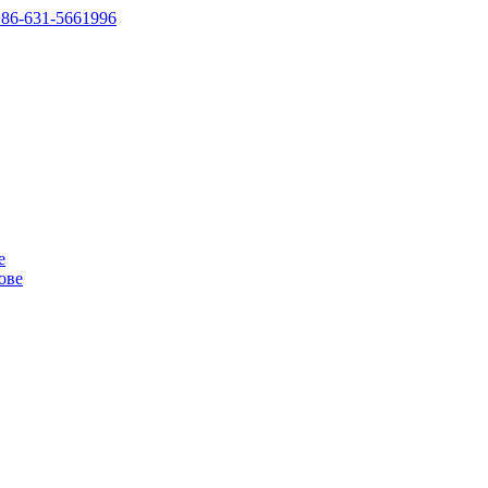
+86-631-5661996
е
ове