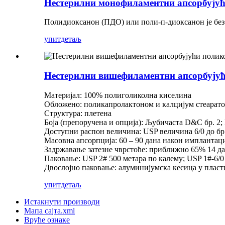
Нестерилни монофиламентни апсорбујућ
Полидиоксанон (ПДО) или поли-п-диоксанон је без
упит
детаљ
Нестерилни вишефиламентни апсорбујућ
Материјал: 100% полиголиколна киселина
Обложено: поликапролактоном и калцијум стеарат
Структура: плетена
Боја (препоручена и опција): Љубичаста D&C бр. 2;
Доступни распон величина: USP величина 6/0 до бр
Масовна апсорпција: 60 ​​– 90 дана након имплантац
Задржавање затезне чврстоће: приближно 65% 14 д
Паковање: USP 2# 500 метара по калему; USP 1#-6/0
Двослојно паковање: алуминијумска кесица у пласт
упит
детаљ
Истакнути производи
Мапа сајта.xml
Вруће ознаке