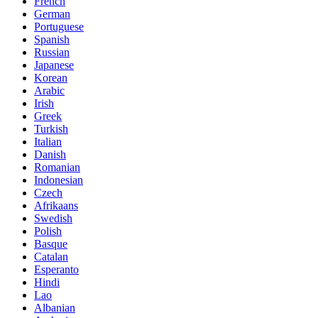
French
German
Portuguese
Spanish
Russian
Japanese
Korean
Arabic
Irish
Greek
Turkish
Italian
Danish
Romanian
Indonesian
Czech
Afrikaans
Swedish
Polish
Basque
Catalan
Esperanto
Hindi
Lao
Albanian