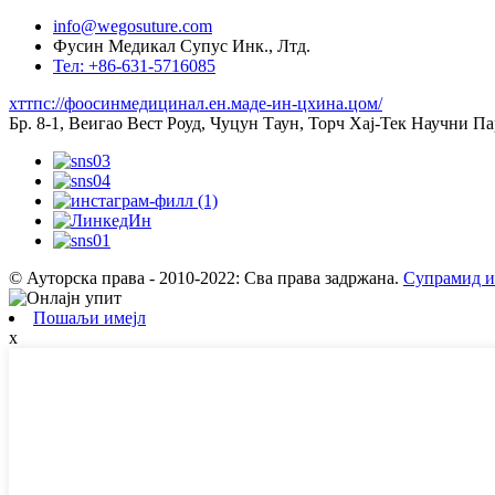
info@wegosuture.com
Фусин Медикал Супус Инк., Лтд.
Тел: +86-631-5716085
хттпс://фоосинмедицинал.ен.маде-ин-цхина.цом/
Бр. 8-1, Веигао Вест Роуд, Чуцун Таун, Торч Хај-Тек Науч
© Ауторска права - 2010-2022: Сва права задржана.
Супрамид и
Пошаљи имејл
x