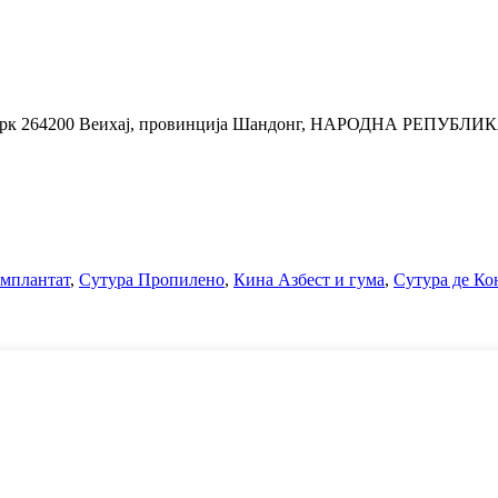
ни Парк 264200 Веихај, провинција Шандонг, НАРОДНА РЕПУБЛ
мплантат
,
Сутура Пропилено
,
Кина Азбест и гума
,
Сутура де Ко