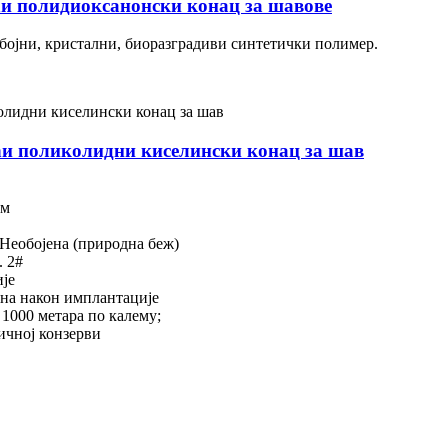
и полидиоксанонски конац за шавове
бојни, кристални, биоразградиви синтетички полимер.
и поликолидни киселински конац за шав
ом
 Необојена (природна беж)
. 2#
ије
ана након имплантације
 1000 метара по калему;
ичној конзерви