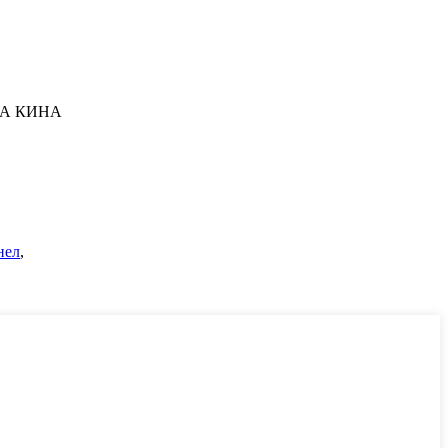
ИКА КИНА
нел
,