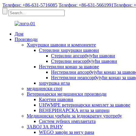
Телефон: +86-631-5716085
Телефон: +86-631-5661991
Телефон: 
Дом
Производи
Хируршки шавови и компоненте
Стерилни хируршки шавови
Стерилни апсорбујући шавови
Стерилни неасорбујући шавови
Нестерилни конац за шавове
Нестерилни апсорбујући конац за шавов
Нестерилни неапсорбујући конац за шав
хируршка игла
медицински спој
Ветеринарски медицински производи
Касетни шавови
UHWMPE ветеринарски комплет за шавове
ВЕНЕРИНАРСКА игла за шприц
Медицински уређаји за једнократну употребу
Систем зубних имплантата
ЗАВОЈ ЗА РАНУ
WEGO завоји за негу рана