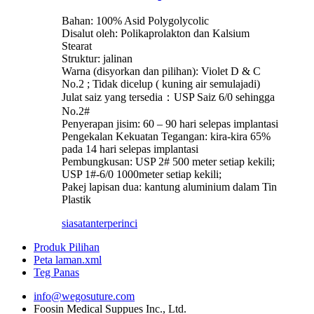
Bahan: 100% Asid Polygolycolic
Disalut oleh: Polikaprolakton dan Kalsium
Stearat
Struktur: jalinan
Warna (disyorkan dan pilihan): Violet D & C
No.2 ; Tidak dicelup ( kuning air semulajadi)
Julat saiz yang tersedia：USP Saiz 6/0 sehingga
No.2#
Penyerapan jisim: 60 – 90 hari selepas implantasi
Pengekalan Kekuatan Tegangan: kira-kira 65%
pada 14 hari selepas implantasi
Pembungkusan: USP 2# 500 meter setiap kekili;
USP 1#-6/0 1000meter setiap kekili;
Pakej lapisan dua: kantung aluminium dalam Tin
Plastik
siasatan
terperinci
Produk Pilihan
Peta laman.xml
Teg Panas
info@wegosuture.com
Foosin Medical Suppues Inc., Ltd.