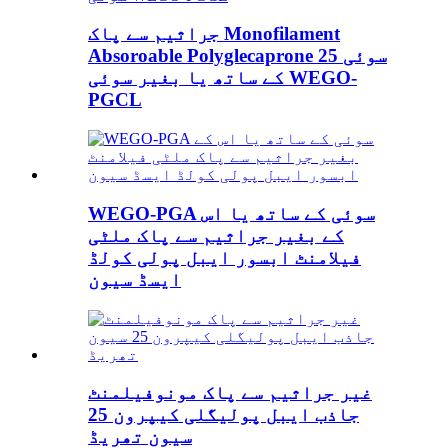
جراثیم سے پاک Monofilament
Absoroable Polyglecaprone 25 سوئی
کے ساتھ یا بغیر سوئی WEGO-
PGCL
WEGO-PGA سوئی کے ساتھ یا اس
کے بغیر جراثیم سے پاک ملٹی
فیلامنٹ ابسور ایبل پولی کولڈ
ایسڈ سیون
غیر جراثیم سے پاک مونوفیلمنٹ
جاذب ایبل پولیگلی کیپرون 25
سیون تھریڈ