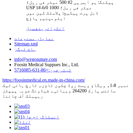
پیکنگ: یو ایس پی 2# 500 میٹر فی ریل؛
USP 1#-6/0 1000 میٹر فی ریل؛
ڈبل پرت پیکیج: پلاسٹک کین میں
ایلومینیم پاؤچ
انکوائری
تفصیل
نمایاں مصنوعات
Sitemap.xml
ہاٹ ٹیگز
info@wegosuture.com
Foosin Medical Suppues Inc., Ltd.
ٹیلی فون:+86-631-5716085
https://foosinmedical.en.made-in-china.com/
نمبر 8-1، ویگاؤ ویسٹ روڈ چکون ٹاؤن، ٹارچ ہائی ٹیک
سائنس پارک 264200 ویہائی، شیڈونگ صوبہ پیپلز
ریپبلک آف چائنا