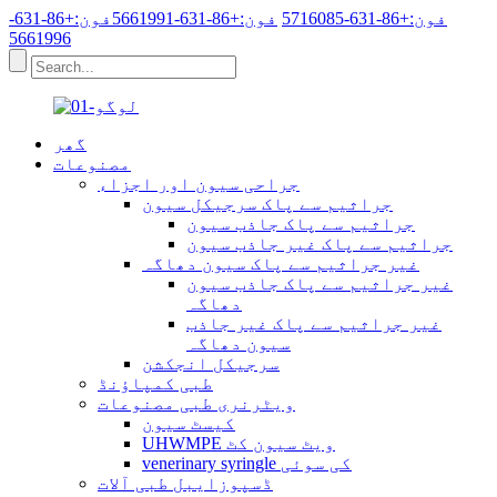
فون:+86-631-5716085
فون:+86-631-5661991
فون:+86-631-
5661996
گھر
مصنوعات
جراحی سیون اور اجزاء
جراثیم سے پاک سرجیکل سیون
جراثیم سے پاک جاذب سیون
جراثیم سے پاک غیر جاذب سیون
غیر جراثیم سے پاک سیون دھاگہ
غیر جراثیم سے پاک جاذب سیون
دھاگہ
غیر جراثیم سے پاک غیر جاذب
سیون دھاگہ
سرجیکل انجکشن
طبی کمپاؤنڈ
ویٹرنری طبی مصنوعات
کیسٹ سیون
UHWMPE ویٹ سیون کٹ
venerinary syringle کی سوئی
ڈسپوزایبل طبی آلات