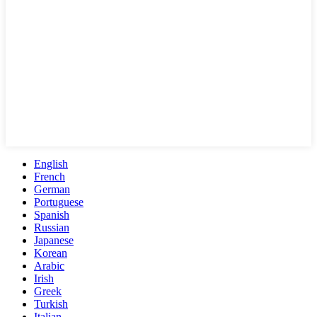
English
French
German
Portuguese
Spanish
Russian
Japanese
Korean
Arabic
Irish
Greek
Turkish
Italian