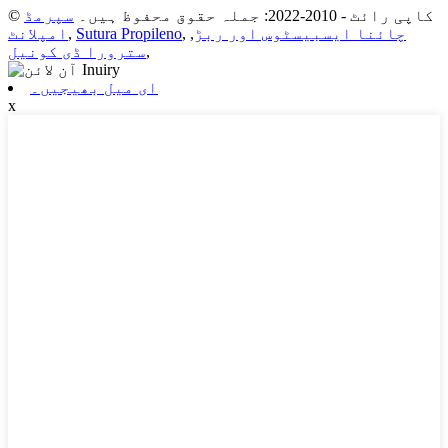
© کاپی رائٹ - 2010-2022: جملہ حقوق محفوظ ہیں۔
سپرمڈ
چائنا ایسبیسٹوس اور ربڑ
,
,
Sutura Propileno
,
امپلانٹ
,
سترورا ڈی کونیل
ای میل بھیجیں۔
x