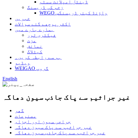
ڈینٹل امپلانٹ سسٹم
زخم کی ڈریسنگ
WEGO واؤنڈ کیئر ڈریسنگس
خبریں
اکثر پوچھے گئے سوالات
ہمارے بارے میں
فیکٹری ٹور
عزت
نمائش
کیٹلاگ
ہم سے رابطہ کریں۔
ویڈیو
WEIGAO گروپ
English
غیر جراثیم سے پاک جاذب سیون دھاگہ
گھر
مصنوعات
جراحی سیون اور اجزاء
غیر جراثیم سے پاک سیون دھاگہ
غیر جراثیم سے پاک جاذب سیون دھاگہ