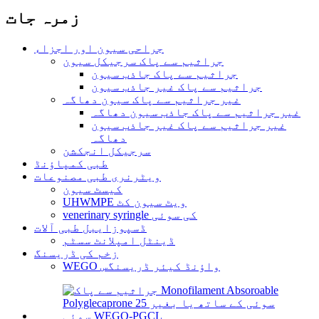
زمرہ جات
جراحی سیون اور اجزاء
جراثیم سے پاک سرجیکل سیون
جراثیم سے پاک جاذب سیون
جراثیم سے پاک غیر جاذب سیون
غیر جراثیم سے پاک سیون دھاگہ
غیر جراثیم سے پاک جاذب سیون دھاگہ
غیر جراثیم سے پاک غیر جاذب سیون
دھاگہ
سرجیکل انجکشن
طبی کمپاؤنڈ
ویٹرنری طبی مصنوعات
کیسٹ سیون
UHWMPE ویٹ سیون کٹ
venerinary syringle کی سوئی
ڈسپوزایبل طبی آلات
ڈینٹل امپلانٹ سسٹم
زخم کی ڈریسنگ
WEGO واؤنڈ کیئر ڈریسنگس