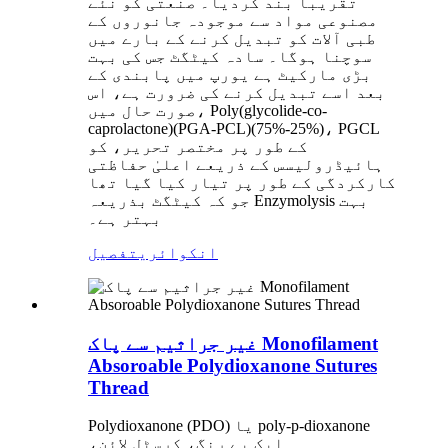
تقریباً بند کردیا۔ صنعتی کو نئے
مصنوعی مواد سے موجودہ جانوروں کے
طبی آلات کو تبدیل کرنے کے بارے میں
سوچنا ہوگا۔ سادہ کیٹگٹ جس کی بہت
بڑی مارکیٹ ہے یورپ میں پابندی کے
بعد اسے تبدیل کرنے کی ضرورت ہے، اس
صورت حال میں، Poly(glycolide-co-
caprolactone)(PGA-PCL)(75%-25%)، PGCL
کے طور پر مختصر تحریر، کو
ہائیڈرولیسس کے ذریعے اعلیٰ حفاظتی
کارکردگی کے طور پر تیار کیا گیا تھا
جو کہ کیٹگٹ بذریعہ Enzymolysis بہت
بہتر ہے۔
انکوائری
تفصیل
غیر جراثیم سے پاک Monofilament
Absoroable Polydioxanone Sutures
Thread
Polydioxanone (PDO) یا poly-p-dioxanone
ایک بے رنگ، کرسٹل لائن،