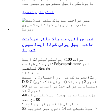
بایوڈیگریڈیبل مصنوعی پولیمر ہے۔
انکوائری
تفصیل
غیر جراثیم سے پاک ملٹی فیلامنٹ
جاذب ایبل پولی کولڈ ایسڈ سیون
تھریڈ
مواد: 100٪ پولیگولیکولک ایسڈ
لیپت کی طرف سے: Polycaprolactone اور
کیلشیم Stearate
ساخت: لٹ
رنگ (تجویز کردہ اور اختیار): وایلیٹ
D & C نمبر 2 ; بے رنگ (قدرتی خاکستری)
دستیاب سائز کی حد: یو ایس پی سائز 6/0
نمبر 2 تک
بڑے پیمانے پر جذب: امپلانٹیشن کے 60-
90 دن بعد
تناؤ کی طاقت برقرار رکھنا:
امپلانٹیشن کے 14 دنوں میں تقریباً 65٪