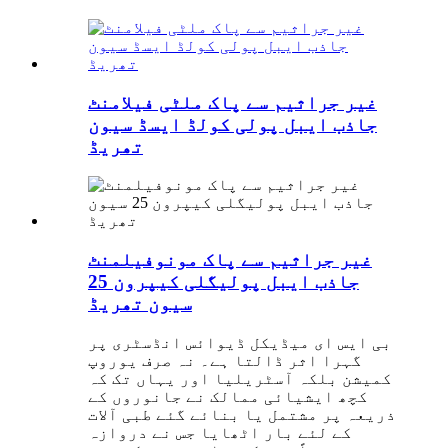
غیر جراثیم سے پاک ملٹی فیلامنٹ
جاذب ایبل پولی کولڈ ایسڈ سیون
تھریڈ
غیر جراثیم سے پاک مونوفیلمنٹ
جاذب ایبل پولیگلی کیپرون 25
سیون تھریڈ
بی ایس ای میڈیکل ڈیوائس انڈسٹری پر
گہرا اثر ڈالتا ہے۔ نہ صرف یوروپ
کمیشن بلکہ آسٹریلیا اور یہاں تک کہ
کچھ ایشیائی ممالک نے جانوروں کے
ذریعہ پر مشتمل یا بنائے گئے طبی آلات
کے لئے بار اٹھایا جس نے دروازہ