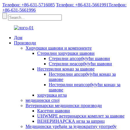
Телефон: +86-631-5716085
Телефон: +86-631-5661991
Телефон:
+86-631-5661996
Дом
Производи
Хируршки шавови и компоненте
Стерилни хируршки шавови
Стерилни апсорбујући шавови
Стерилни неасорбујући шавови
Нестерилни конац за шавове
Нестерилни апсорбујући конац за
шавове
Нестерилни неапсорбујући конац за
шавове
хируршка игла
медицински спој
Ветеринарски медицински производи
Касетни шавови
UHWMPE ветеринарски комплет за шавове
ВЕНЕРИНАРСКА игла за шприц
Медицински уређаји за једнократну употребу