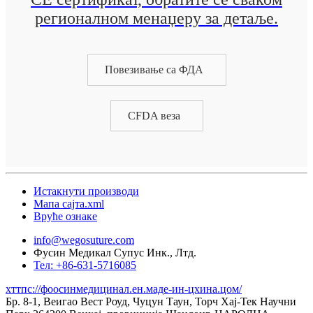
регионалном менаџеру за детаље.
Повезивање са ФДА
CFDA веза
Истакнути производи
Мапа сајта.xml
Вруће ознаке
info@wegosuture.com
Фусин Медикал Супус Инк., Лтд.
Тел: +86-631-5716085
хттпс://фоосинмедицинал.ен.маде-ин-цхина.цом/
Бр. 8-1, Веигао Вест Роуд, Чуцун Таун, Торч Хај-Тек Научни