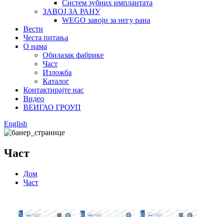
Систем зубних имплантата
ЗАВОЈ ЗА РАНУ
WEGO завоји за негу рана
Вести
Честа питања
О нама
Обилазак фабрике
Част
Изложба
Каталог
Контактирајте нас
Видео
ВЕИГАО ГРОУП
English
Част
Дом
Част