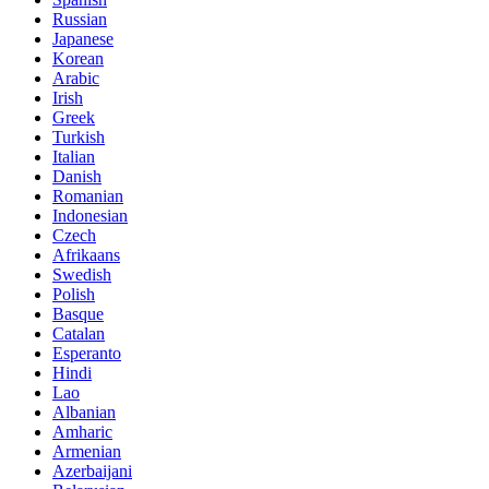
Russian
Japanese
Korean
Arabic
Irish
Greek
Turkish
Italian
Danish
Romanian
Indonesian
Czech
Afrikaans
Swedish
Polish
Basque
Catalan
Esperanto
Hindi
Lao
Albanian
Amharic
Armenian
Azerbaijani