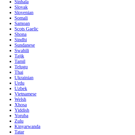
Sinhala
Slovak
Slovenian
Somali
Samoan
Scots Gaelic
Shona
Sindhi
Sundanese
Swahili
Tajik
Tamil
Telugu
Thai
Ukrainian
Urdu
Uzbek
Vietnamese
Welsh
Xhosa
Yiddish
Yoruba
Zulu
Kinyarwanda
Tatar