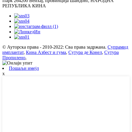
Парк 264200 Веихај, провинција Шандонг, НАРОДНА
РЕПУБЛИКА КИНА
© Ауторска права - 2010-2022: Сва права задржана.
Супрамид
имплантат
,
Кина Азбест и гума
,
Сутура де Конел
,
Сутура
Пропилено
,
Пошаљи имејл
x