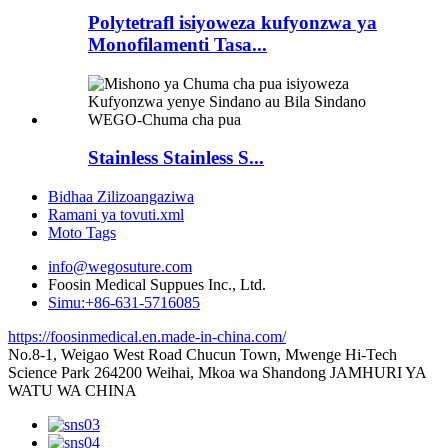
Polytetrafl isiyoweza kufyonzwa ya
Monofilamenti Tasa...
Stainless Stainless S...
Bidhaa Zilizoangaziwa
Ramani ya tovuti.xml
Moto Tags
info@wegosuture.com
Foosin Medical Suppues Inc., Ltd.
Simu:+86-631-5716085
https://foosinmedical.en.made-in-china.com/
No.8-1, Weigao West Road Chucun Town, Mwenge Hi-Tech
Science Park 264200 Weihai, Mkoa wa Shandong JAMHURI YA
WATU WA CHINA