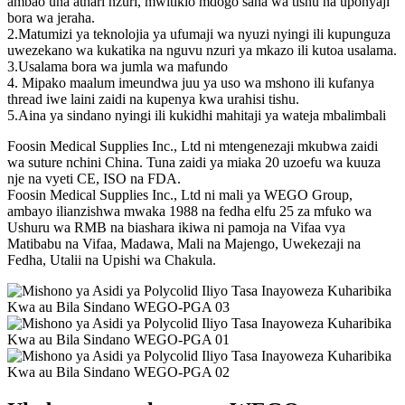
ambao una athari nzuri, mwitikio mdogo sana wa tishu na uponyaji
bora wa jeraha.
2.Matumizi ya teknolojia ya ufumaji wa nyuzi nyingi ili kupunguza
uwezekano wa kukatika na nguvu nzuri ya mkazo ili kutoa usalama.
3.Usalama bora wa jumla wa mafundo
4. Mipako maalum imeundwa juu ya uso wa mshono ili kufanya
thread iwe laini zaidi na kupenya kwa urahisi tishu.
5.Aina ya sindano nyingi ili kukidhi mahitaji ya wateja mbalimbali
Foosin Medical Supplies Inc., Ltd ni mtengenezaji mkubwa zaidi
wa suture nchini China. Tuna zaidi ya miaka 20 uzoefu wa kuuza
nje na vyeti CE, ISO na FDA.
Foosin Medical Supplies Inc., Ltd ni mali ya WEGO Group,
ambayo ilianzishwa mwaka 1988 na fedha elfu 25 za mfuko wa
Ushuru wa RMB na biashara ikiwa ni pamoja na Vifaa vya
Matibabu na Vifaa, Madawa, Mali na Majengo, Uwekezaji na
Fedha, Utalii na Upishi wa Chakula.