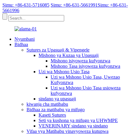
Simu: +86-631-5716085
Simu: +86-631-5661991
Simu: +86-631-
5661996
Nyumbani
Bidhaa
Sutures za Upasuaji & Vipengele
Mishono ya Kuzaa ya Upasuaji
Mishono isiyoweza kufyonzwa
Mishono Tasa isiyoweza kufyonzwa
Uzi wa Mshono Usio Tasa
Uzi wa Mshono Usio Tasa, Uwezao
Kufyonzwa
Uzi wa Mshono Usio Tasa usioweza
kufyonzwa
sindano ya upasuaji
kiwanja cha matibabu
Bidhaa za matibabu ya mifugo
Kaseti Sutures
Seti ya kushona ya mifugo ya UHWMPE
VENERINARY sindano ya sindano
Vifaa vya Matibabu vinavyoweza kutupwa