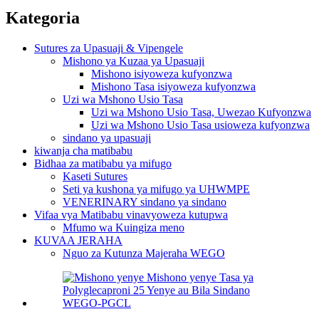
Kategoria
Sutures za Upasuaji & Vipengele
Mishono ya Kuzaa ya Upasuaji
Mishono isiyoweza kufyonzwa
Mishono Tasa isiyoweza kufyonzwa
Uzi wa Mshono Usio Tasa
Uzi wa Mshono Usio Tasa, Uwezao Kufyonzwa
Uzi wa Mshono Usio Tasa usioweza kufyonzwa
sindano ya upasuaji
kiwanja cha matibabu
Bidhaa za matibabu ya mifugo
Kaseti Sutures
Seti ya kushona ya mifugo ya UHWMPE
VENERINARY sindano ya sindano
Vifaa vya Matibabu vinavyoweza kutupwa
Mfumo wa Kuingiza meno
KUVAA JERAHA
Nguo za Kutunza Majeraha WEGO