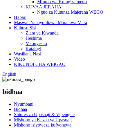
Mfumo wa Kuingiza meno
KUVAA JERAHA
Nguo za Kutunza Majeraha WEGO
Habari
Maswali Yanayoulizwa Mara kwa Mara
Kuhusu Sisi
Ziara ya Kiwanda
Heshima
Maonyesho
Katalogi
Wasiliana Nasi
Video
KIKUNDI CHA WEIGAO
English
bidhaa
Nyumbani
Bidhaa
Sutures za Upasuaji & Vipengele
Mishono ya Kuzaa ya Upasuaji
Mishono isiyoweza kufyonzwa