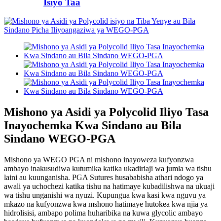
Isiyo Taa
Mishono ya Asidi ya Polycolid Iliyo Tasa
Inayochemka Kwa Sindano au Bila
Sindano WEGO-PGA
Mishono ya WEGO PGA ni mishono inayoweza kufyonzwa
ambayo inakusudiwa kutumika katika ukadiriaji wa jumla wa tishu
laini au kuunganisha. PGA Sutures husababisha athari ndogo ya
awali ya uchochezi katika tishu na hatimaye kubadilishwa na ukuaji
wa tishu unganishi wa nyuzi. Kupungua kwa kasi kwa nguvu ya
mkazo na kufyonzwa kwa mshono hatimaye hutokea kwa njia ya
hidrolisisi, ambapo polima huharibika na kuwa glycolic ambayo