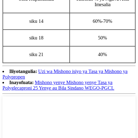
Imesalia
siku 14
60%-70%
siku 18
50%
siku 21
40%
Iliyotangulia:
Uzi wa Mishono isiyo ya Tasa ya Mishono ya
Polypropen
Inayofuata:
Mishono yenye Mishono yenye Tasa ya
Polyglecaproni 25 Yenye au Bila Sindano WEGO-PGCL