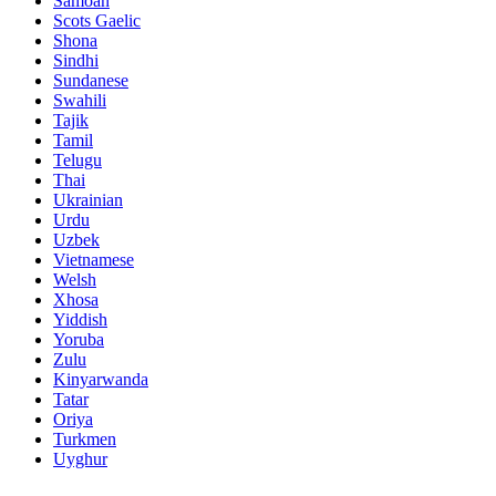
Samoan
Scots Gaelic
Shona
Sindhi
Sundanese
Swahili
Tajik
Tamil
Telugu
Thai
Ukrainian
Urdu
Uzbek
Vietnamese
Welsh
Xhosa
Yiddish
Yoruba
Zulu
Kinyarwanda
Tatar
Oriya
Turkmen
Uyghur