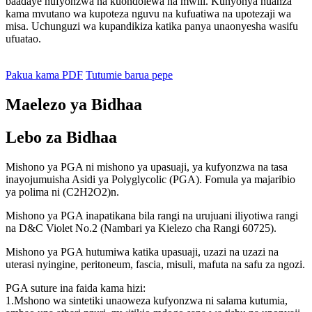
baadaye hufyonzwa na kuondolewa na mwili. Kunyonya huanza
kama mvutano wa kupoteza nguvu na kufuatiwa na upotezaji wa
misa. Uchunguzi wa kupandikiza katika panya unaonyesha wasifu
ufuatao.
Pakua kama PDF
Tutumie barua pepe
Maelezo ya Bidhaa
Lebo za Bidhaa
Mishono ya PGA ni mishono ya upasuaji, ya kufyonzwa na tasa
inayojumuisha Asidi ya Polyglycolic (PGA). Fomula ya majaribio
ya polima ni (C2H2O2)n.
Mishono ya PGA inapatikana bila rangi na urujuani iliyotiwa rangi
na D&C Violet No.2 (Nambari ya Kielezo cha Rangi 60725).
Mishono ya PGA hutumiwa katika upasuaji, uzazi na uzazi na
uterasi nyingine, peritoneum, fascia, misuli, mafuta na safu za ngozi.
PGA suture ina faida kama hizi:
1.Mshono wa sintetiki unaoweza kufyonzwa ni salama kutumia,